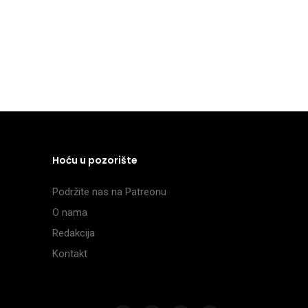
Hoću u pozorište
Podržite nas na Patreonu
O nama
Redakcija
Kontakt