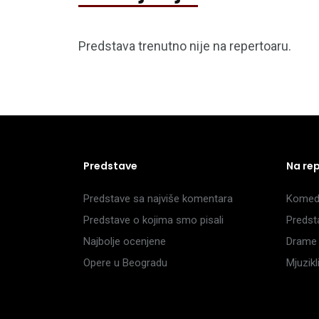
Predstava trenutno nije na repertoaru.
Predstave
Na re
Predstave sa najviše komentara
Komedi
Predstave o kojima smo pisali
Predst
Najbolje ocenjene
Drame 
Opere u Beogradu
Mjuzik