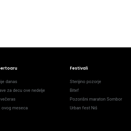
pertoaru
Festivali
je danas
Sterijino pozorje
ave za decu ove nedelje
Bitef
večeras
Pozorišni maraton Sombor
li ovog meseca
Urban fest Niš