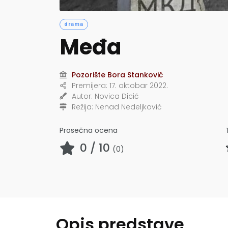
drama
Međa
Pozorište Bora Stanković
Premijera:
17. oktobar 2022.
Autor:
Novica Dicić
Režija:
Nenad Nedeljković
Prosečna ocena
0
/ 10
(
0
)
Opis predstave