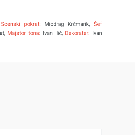
,
Scenski pokret:
Miodrag Krčmarik,
Šef
at,
Majstor tona:
Ivan Ilić,
Dekorater:
Ivan