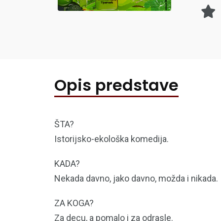
Opis predstave
ŠTA?
Istorijsko-ekološka komedija.
KADA?
Nekada davno, jako davno, možda i nikada.
ZA KOGA?
Za decu, a pomalo i za odrasle.