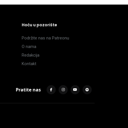
Hoću u pozorište
Podržite nas na Patreonu
O nama
Redakcija
Kontakt
Pratite nas