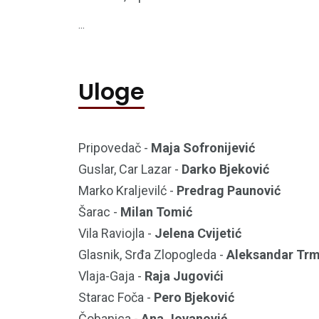
...
Uloge
Pripovedač -
Maja Sofronijević
Guslar, Car Lazar -
Darko Bjeković
Marko Kraljevilć -
Predrag Paunović
Šarac -
Milan Tomić
Vila Raviojla -
Jelena Cvijetić
Glasnik, Srđa Zlopogleda -
Aleksandar Trm
Vlaja-Gaja -
Raja Jugovići
Starac Foča -
Pero Bjeković
Čobanica -
Ana Jovanović