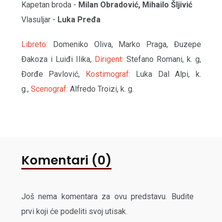
Kapetan broda -
Milan Obradović, Mihailo Šljivić
Vlasuljar -
Luka Pređa
Libreto:
Domeniko Oliva, Marko Praga, Đuzepe
Đakoza i Luiđi Ilika,
Dirigent:
Stefano Romani, k. g,
Đorđe Pavlović,
Kostimograf:
Luka Dal Alpi, k.
g.,
Scenograf:
Alfredo Troizi, k. g.
Komentari (0)
Još nema komentara za ovu predstavu. Budite
prvi koji će podeliti svoj utisak.