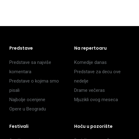
Predstave
Na repertoaru
Predstave sa najviše
Komedije danas
komentara
Predstave za decu ove
Predstave o kojima smo
nedelje
pisali
Drame večeras
Najbolje ocenjene
Mjuzikli ovog meseca
Opere u Beogradu
Festivali
Hoću u pozorište