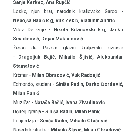
Sanja Kerkez, Ana Rupčić
Lesko, njen brat, narednik kraljevske Garde -
Nebojša Babić k.g, Vuk Zekić, Vladimir Andrić
Vitez De Grije -
Nikola Kitanovski k.g, Janko
Sinadinović, Dejan Maksimović
Žeron de Ravoar glavni kraljevski rizničar
-
Dragoljub Bajić, Mihailo Šljivić, Aleksandar
Stamatović
Krčmar -
Milan Obradović, Vuk Radonjić
Edmondo, student -
Siniša Radin, Darko Đorđević,
Milan Panić
Muzičar -
Nataša Rašić, Ivana Živadinović
Učitelj igranja -
Siniša Radin, Milan Panić
Fenjerdžija -
Siniša Radin, Mihailo Otašević
Narednik straže -
Mihailo Šljivić, Milan Obradović