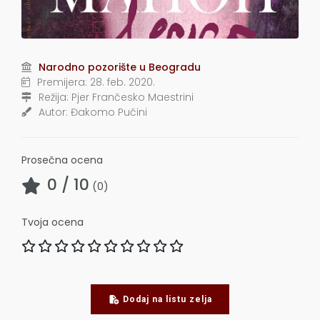
Narodno pozorište u Beogradu
Premijera:
28. feb. 2020.
Režija:
Pjer Frančesko Maestrini
Autor:
Đakomo Pučini
Prosečna ocena
0
/ 10
(
0
)
Tvoja ocena
Dodaj na listu zelja