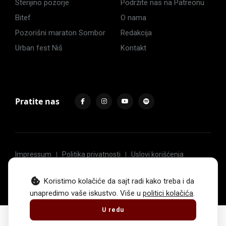
Sterijino pozorje
Podržite nas na Patreonu
Bitef
O nama
Pozorišni maraton Sombor
Redakcija
Urban fest Niš
Kontakt
Pratite nas
Impressum
Politika privatnosti
Uslovi korišćenja
© 2017 -
2026
. Sva prava zadržava Hoću u pozorište.
Koristimo kolačiće da sajt radi kako treba i da
unapredimo vaše iskustvo. Više u
politici kolačića
.
U redu