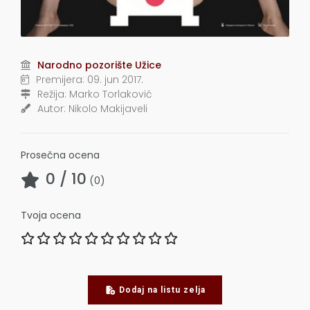
Narodno pozorište Užice
Premijera:
09. jun 2017.
Režija:
Marko Torlaković
Autor:
Nikolo Makijaveli
Prosečna ocena
0
/ 10
(
0
)
Tvoja ocena
Dodaj na listu zelja