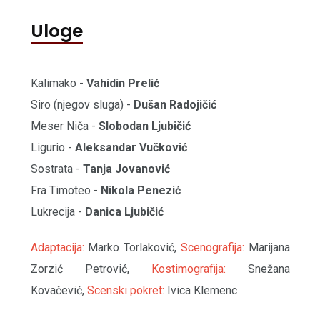
Uloge
Kalimako -
Vahidin Prelić
Siro (njegov sluga) -
Dušan Radojičić
Meser Niča -
Slobodan Ljubičić
Ligurio -
Aleksandar Vučković
Sostrata -
Tanja Jovanović
Fra Timoteo -
Nikola Penezić
Lukrecija -
Danica Ljubičić
Adaptacija:
Marko Torlaković,
Scenografija:
Marijana
Zorzić Petrović,
Kostimografija:
Snežana
Kovačević,
Scenski pokret:
Ivica Klemenc