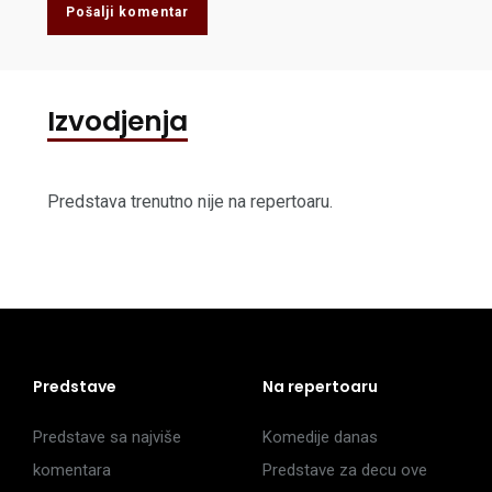
Pošalji komentar
Izvodjenja
Predstava trenutno nije na repertoaru.
Predstave
Na repertoaru
Predstave sa najviše
Komedije danas
komentara
Predstave za decu ove