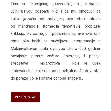
Timotea, Lukrecijinog ispovednika, i koji treba da
učini uslugu gosparu Niči i da mu omogući da
Lukrecija začne potomstvo, zapravo treba da strada
od mandragole. Komedija tematizuje, propituje,
kritikuje, izvrće ruglu i podsmehu upravo sve one
teme oko kojih se sučeljavaju interpretacije o
Makijavelijevom delu evo već skoro 600 godina:
osvajanje, pitanje veštine osvajanja, i pitanje
sredstava – leka/otrova – koje je uvek
ambivalentno, koje donosi uspeh,ali može dovesti i
do poraza. To je i pitanje odnosa snage &...
Pročitaj više