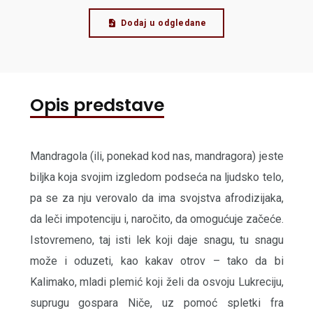
Dodaj u odgledane
Opis predstave
Mandragola (ili, ponekad kod nas, mandragora) jeste
biljka koja svojim izgledom podseća na ljudsko telo,
pa se za nju verovalo da ima svojstva afrodizijaka,
da leči impotenciju i, naročito, da omogućuje začeće.
Istovremeno, taj isti lek koji daje snagu, tu snagu
može i oduzeti, kao kakav otrov – tako da bi
Kalimako, mladi plemić koji želi da osvoju Lukreciju,
suprugu gospara Niče, uz pomoć spletki fra