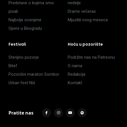
Predstave o kojima smo
nedelje
pisali
Drame večeras
Najbolje ocenjene
Mjuzikli ovog meseca
Opere u Beogradu
Festivali
Hoću u pozorište
Sterijino pozorje
Podržite nas na Patreonu
Bitef
O nama
Pozorišni maraton Sombor
Redakcija
Urban fest Niš
Kontakt
Pratite nas