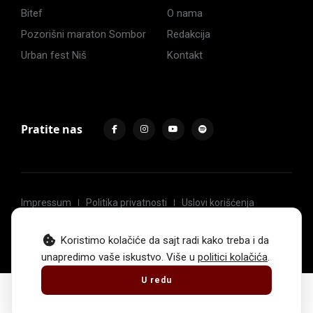
Bitef
O nama
Pozorišni maraton Sombor
Redakcija
Urban fest Niš
Kontakt
Pratite nas
Impressum
Politika privatnosti
Uslovi korišćenja
© 2017 -
2026
. Sva prava zadržava Hoću u pozorište.
Koristimo kolačiće da sajt radi kako treba i da
unapredimo vaše iskustvo. Više u
politici kolačića
.
U redu