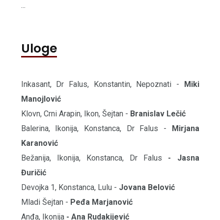
...
Uloge
Inkasant, Dr Falus, Konstantin, Nepoznati -
Miki
Manojlović
Klovn, Crni Arapin, Ikon, Šejtan -
Branislav Lečić
Balerina, Ikonija, Konstanca, Dr Falus -
Mirjana
Karanović
Bežanija, Ikonija, Konstanca, Dr Falus
- Jasna
Đuričić
Devojka 1, Konstanca, Lulu -
Jovana Belović
Mladi Šejtan -
Peđa Marjanović
Anđa, Ikonija
- Ana Rudakijević