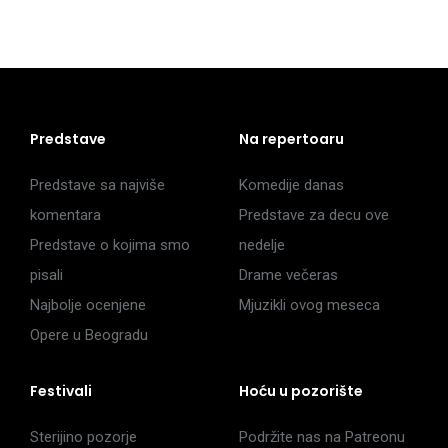
Predstave
Na repertoaru
Predstave sa najviše
Komedije danas
komentara
Predstave za decu ove
Predstave o kojima smo
nedelje
pisali
Drame večeras
Najbolje ocenjene
Mjuzikli ovog meseca
Opere u Beogradu
Festivali
Hoću u pozorište
Sterijino pozorje
Podržite nas na Patreonu