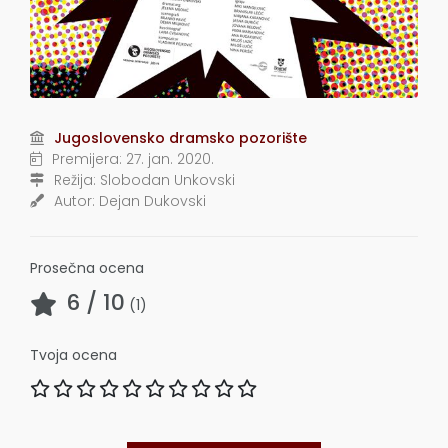
Jugoslovensko dramsko pozorište
Premijera:
27. jan. 2020.
Režija:
Slobodan Unkovski
Autor:
Dejan Dukovski
Prosečna ocena
6
/ 10
(
1
)
Tvoja ocena