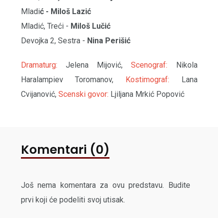
Mladi
ć - Miloš Lazić
Mladić, Treći -
Miloš Lučić
Devojka 2, Sestra -
Nina Perišić
Dramaturg:
Jelena Mijović,
Scenograf:
Nikola
Haralampiev Toromanov,
Kostimograf:
Lana
Cvijanović,
Scenski govor:
Ljiljana Mrkić Popović
Komentari (0)
Još nema komentara za ovu predstavu. Budite
prvi koji će podeliti svoj utisak.