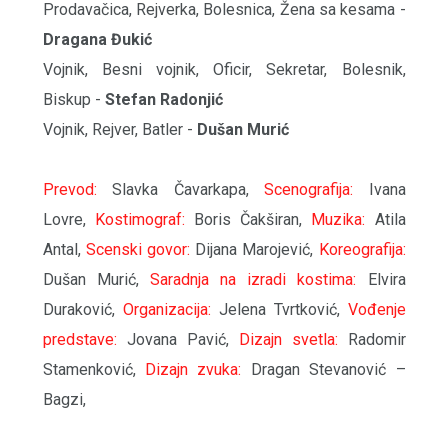
Prodavačica, Rejverka, Bolesnica, Žena sa kesama -
Dragana Đukić
Vojnik, Besni vojnik, Oficir, Sekretar, Bolesnik,
Biskup -
Stefan Radonjić
Vojnik, Rejver, Batler -
Dušan Murić
Prevod:
Slavka Čavarkapa,
Scenografija:
Ivana
Lovre,
Kostimograf:
Boris Čakširan,
Muzika:
Atila
Antal,
Scenski govor:
Dijana Marojević,
Koreografija:
Dušan Murić,
Saradnja na izradi kostima:
Elvira
Duraković,
Organizacija:
Jelena Tvrtković,
Vođenje
predstave:
Jovana Pavić,
Dizajn svetla:
Radomir
Stamenković,
Dizajn zvuka:
Dragan Stevanović –
Bagzi,