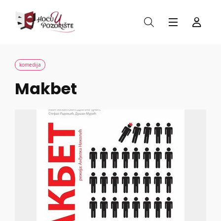
komedija
Makbet