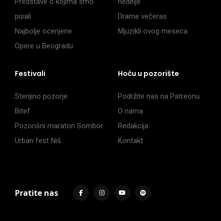
Predstave o kojima smo
nedelje
pisali
Drame večeras
Najbolje ocenjene
Mjuzikli ovog meseca
Opere u Beogradu
Festivali
Hoću u pozorište
Sterijino pozorje
Podržite nas na Patreonu
Bitef
O nama
Pozorišni maraton Sombor
Redakcija
Urban fest Niš
Kontakt
Pratite nas