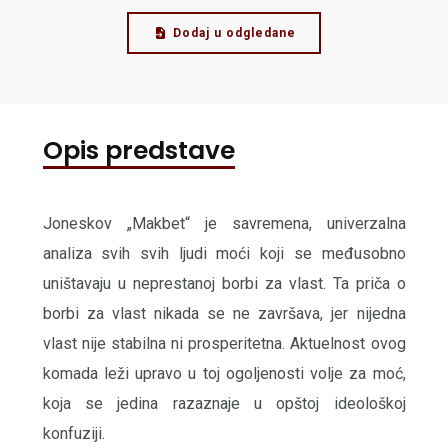
Dodaj u odgledane
Opis predstave
Joneskov „Makbet“ je savremena, univerzalna
analiza svih svih ljudi moći koji se međusobno
uništavaju u neprestanoj borbi za vlast. Ta priča o
borbi za vlast nikada se ne završava, jer nijedna
vlast nije stabilna ni prosperitetna. Aktuelnost ovog
komada leži upravo u toj ogoljenosti volje za moć,
koja se jedina razaznaje u opštoj ideološkoj
konfuziji.