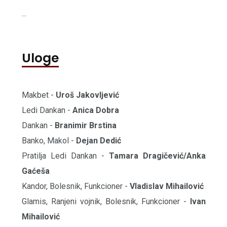
...
Uloge
Makbet -
Uroš Jakovljević
Ledi Dankan -
Anica Dobra
Dankan -
Branimir Brstina
Banko, Makol -
Dejan Dedić
Pratilja Ledi Dankan -
Tamara Dragičević/Anka
Gaćeša
Kandor, Bolesnik, Funkcioner -
Vladislav Mihailović
Glamis, Ranjeni vojnik, Bolesnik, Funkcioner -
Ivan
Mihailović