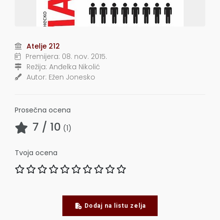
Atelje 212
Premijera:
08. nov. 2015.
Režija:
Anđelka Nikolić
Autor:
Ežen Jonesko
Prosečna ocena
7
/ 10
(
1
)
Tvoja ocena
Dodaj na listu zelja