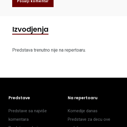
Pošalji komentar
Izvodjenja
Predstava trenutno nije na repertoaru.
Predstave
Na repertoaru
Predstave sa najviše
Komedije danas
komentara
Predstave za decu ove