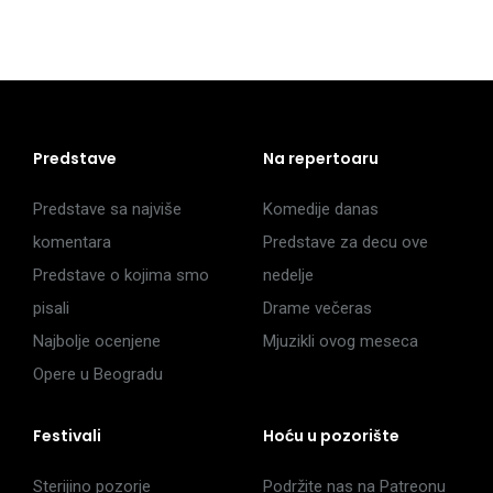
Predstave
Na repertoaru
Predstave sa najviše
Komedije danas
komentara
Predstave za decu ove
Predstave o kojima smo
nedelje
pisali
Drame večeras
Najbolje ocenjene
Mjuzikli ovog meseca
Opere u Beogradu
Festivali
Hoću u pozorište
Sterijino pozorje
Podržite nas na Patreonu