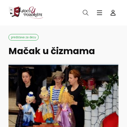
predstava za decu
Mačak u čizmama