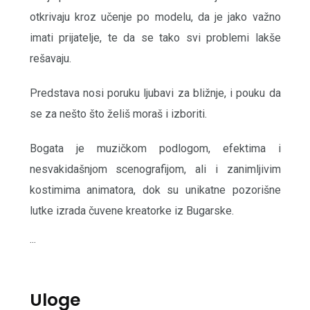
otkrivaju kroz učenje po modelu, da je jako važno
imati prijatelje, te da se tako svi problemi lakše
rešavaju.
Predstava nosi poruku ljubavi za bližnje, i pouku da
se za nešto što želiš moraš i izboriti.
Bogata je muzičkom podlogom, efektima i
nesvakidašnjom scenografijom, ali i zanimljivim
kostimima animatora, dok su unikatne pozorišne
lutke izrada čuvene kreatorke iz Bugarske.
...
Uloge