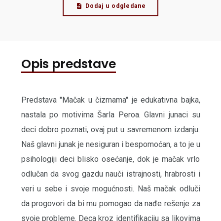
Dodaj u odgledane
Opis predstave
Predstava "Mačak u čizmama" je edukativna bajka,
nastala po motivima Šarla Peroa. Glavni junaci su
deci dobro poznati, ovaj put u savremenom izdanju.
Naš glavni junak je nesiguran i bespomoćan, a to je u
psihologiji deci blisko osećanje, dok je mačak vrlo
odlučan da svog gazdu nauči istrajnosti, hrabrosti i
veri u sebe i svoje mogućnosti. Naš mačak odluči
da progovori da bi mu pomogao da nađe rešenje za
svoje probleme. Deca kroz identifikaciju sa likovima