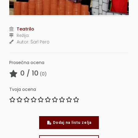
Teatrilo
Režija:
Autor:
Šarl Pero
Prosečna ocena
0
/ 10
(
0
)
Tvoja ocena
Dodaj na listu zelja