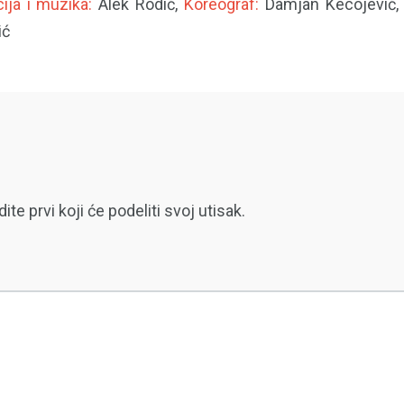
ija i muzika:
Alek Rodić,
Koreograf:
Damjan Kecojević
ić
 prvi koji će podeliti svoj utisak.