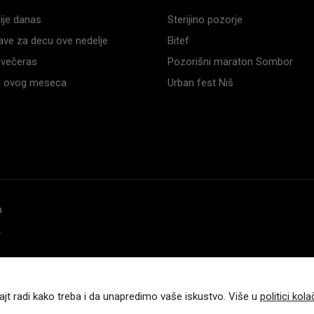
je danas
Sterijino pozorje
ave za decu ove nedelje
Bitef
večeras
Pozorišni maraton Sombor
li ovog meseca
Urban fest Niš
a
.
ajt radi kako treba i da unapredimo vaše iskustvo. Više u
politici kola