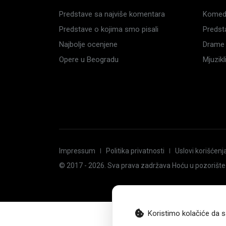
Predstave sa najviše komentara
Komedi
Predstave o kojima smo pisali
Predst
Najbolje ocenjene
Drame 
Opere u Beogradu
Mjuzik
Impressum
Politika privatnosti
Uslovi korišćenj
© 2017 -
2026
. Sva prava zadržava Hoću u pozorište
Koristimo kolačiće da s