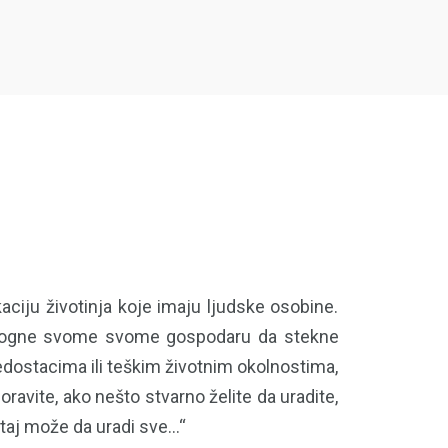
aciju životinja koje imaju ljudske osobine.
omogne svome svome gospodaru da stekne
edostacima ili teškim životnim okolnostima,
avite, ako nešto stvarno želite da uradite,
taj može da uradi sve...“