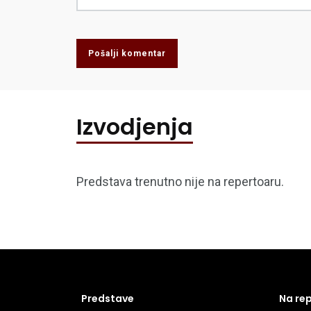
Pošalji komentar
Izvodjenja
Predstava trenutno nije na repertoaru.
Predstave
Na re