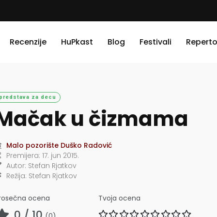
Recenzije
HuPkast
Blog
Festivali
Reperto
predstava za decu
Mačak u čizmama
Malo pozorište Duško Radović
Premijera:
17. jun 2015.
Autor:
Stefan Rjatkov
Režija:
Stefan Rjatkov
rosečna ocena
Tvoja ocena
0
/ 10
(
0
)