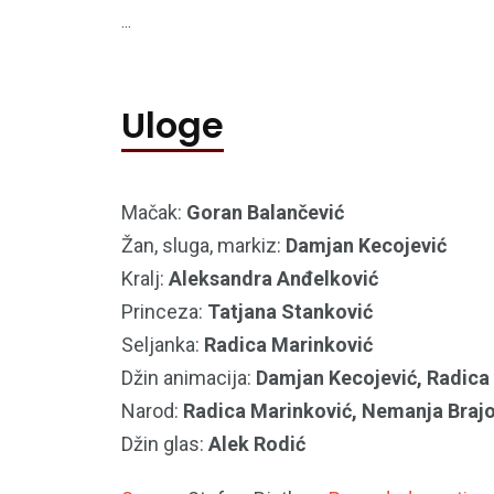
...
Uloge
Mačak:
Goran Balančević
Žan, sluga, markiz:
Damjan Kecojević
Kralj:
Aleksandra Anđelković
Princeza:
Tatjana Stanković
Seljanka:
Radica Marinković
Džin animacija:
Damjan Kecojević, Radica 
Narod:
Radica Marinković, Nemanja Brajo
Džin glas:
Alek Rodić