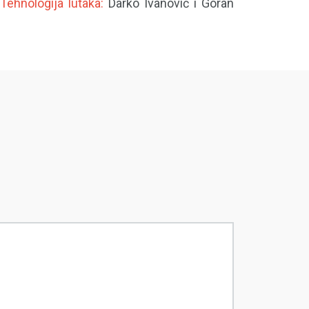
,
Tehnologija lutaka:
Darko Ivanović i Goran