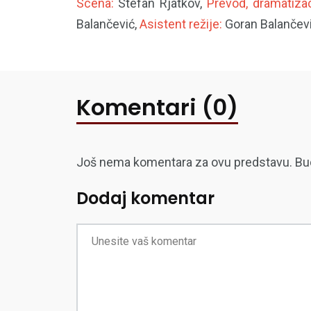
Scena:
Stefan Rjatkov,
Prevod, dramatizac
Balančević,
Asistent režije:
Goran Balančev
Komentari (0)
Još nema komentara za ovu predstavu. Budite
Dodaj komentar