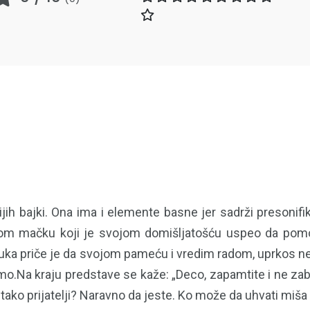
h bajki. Ona ima i elemente basne jer sadrži presonifik
om mačku koji je svojom domišljatošću uspeo da p
Pouka priče je da svojom pameću i vredim radom, uprkos n
.Na kraju predstave se kaže: „Deco, zapamtite i ne zabor
tako prijatelji? Naravno da jeste. Ko može da uhvati miša 