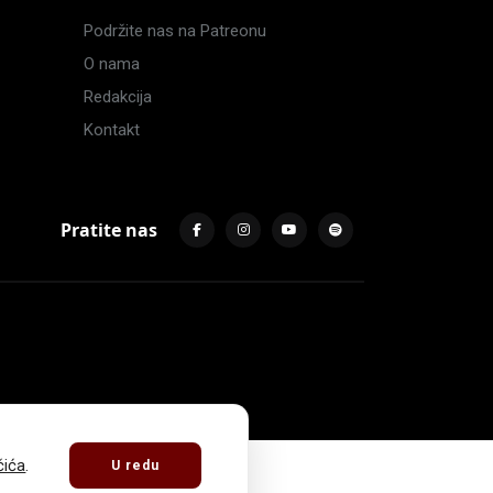
Podržite nas na Patreonu
O nama
Redakcija
Kontakt
Pratite nas
čića
.
U redu