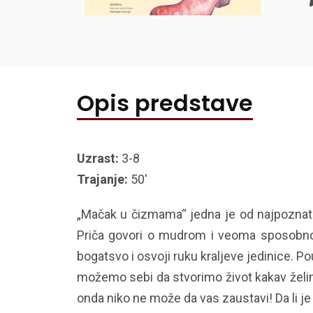
Opis predstave
Uzrast:
3-8
Trajanje:
50'
„Mačak u čizmama“ jedna je od najpoznatiji
Priča govori o mudrom i veoma sposobn
bogatsvo i osvoji ruku kraljeve jedinice. 
možemo sebi da stvorimo život kakav želimo
onda niko ne može da vas zaustavi! Da li je 