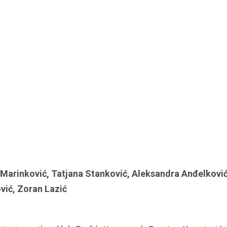
Marinković, Tatjana Stanković, Aleksandra Anđelković
vić, Zoran Lazić