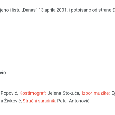
jeno i listu „Danas“ 13.aprila 2001. i potpisano od strane
vić
Popović,
Kostimograf:
Jelena Stokuća,
Izbor muzike:
E
ra Živković,
Stručni saradnik:
Petar Antonović