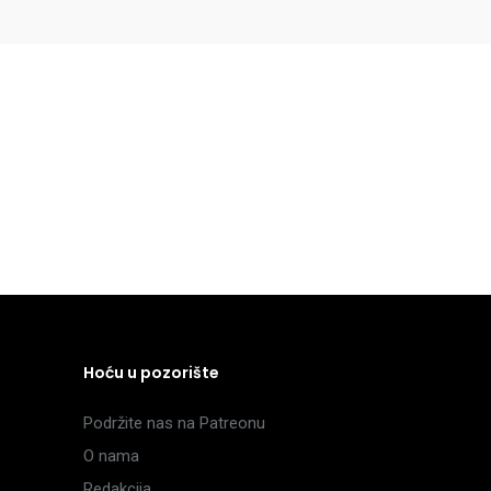
Hoću u pozorište
Podržite nas na Patreonu
O nama
Redakcija