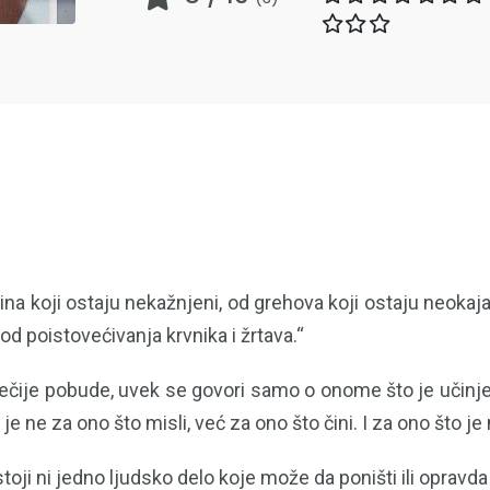
na koji ostaju nekažnjeni, od grehova koji ostaju neokaj
 od poistovećivanja krvnika i žrtava.“
e nečije pobude, uvek se govori samo o onome što je učin
je ne za ono što misli, već za ono što čini. I za ono što je 
ji ni jedno ljudsko delo koje može da poništi ili opravda 