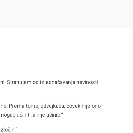
ani. Strahujem od izjednačavanja nevinosti i
jeno. Prema tome, odvajkada, čovek nije ono
mogao učiniti, a nije učinio.“
zločin.“