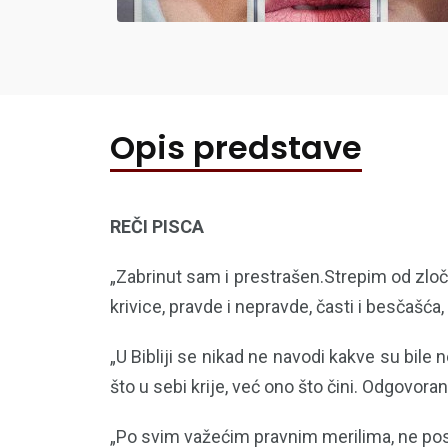
Opis predstave
REČI PISCA
„Zabrinut sam i prestrašen.Strepim od zloči
krivice, pravde i nepravde, časti i besčašća,
„U Bibliji se nikad ne navodi kakve su bil
što u sebi krije, već ono što čini. Odgovoran 
„Po svim važećim pravnim merilima, ne posto