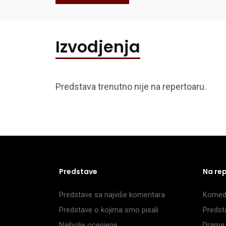
Izvodjenja
Predstava trenutno nije na repertoaru.
Predstave
Na re
Predstave sa najviše komentara
Komedi
Predstave o kojima smo pisali
Predst
Najbolje ocenjene
Drame 