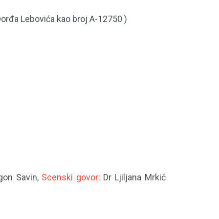
 Đorđa Lebovića kao broj A-12750 )
gon Savin,
Scenski govor:
Dr Ljiljana Mrkić