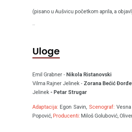
(pisano u Aušvicu početkom aprila, a objavl
...
Uloge
Emil Grabner -
Nikola Ristanovski
Vilma Rajner Jelinek -
Zorana Bećić Đorđe
Jelinek
- Petar Strugar
Adaptacija:
Egon Savin,
Scenograf:
Vesna 
Popović,
Producenti:
Miloš Golubović, Olive