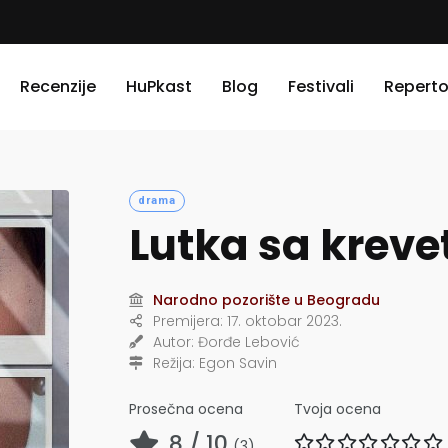
Recenzije
HuPkast
Blog
Festivali
Reperto
drama
Lutka sa krevet
Narodno pozorište u Beogradu
Premijera:
17. oktobar 2023.
Autor:
Đorđe Lebović
Režija:
Egon Savin
Prosečna ocena
Tvoja ocena
8
/ 10
(
3
)