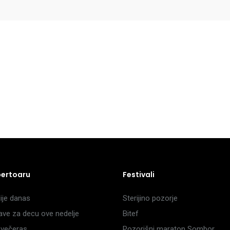
pertoaru
Festivali
je danas
Sterijino pozorje
ave za decu ove nedelje
Bitef
večeras
Pozorišni maraton Sombor