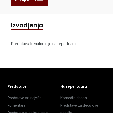
Pošalji komentar
Izvodjenja
Predstava trenutno nije na repertoaru.
Predstave
Na repertoaru
Predstave sa najviše
Komedije danas
komentara
Predstave za decu ove