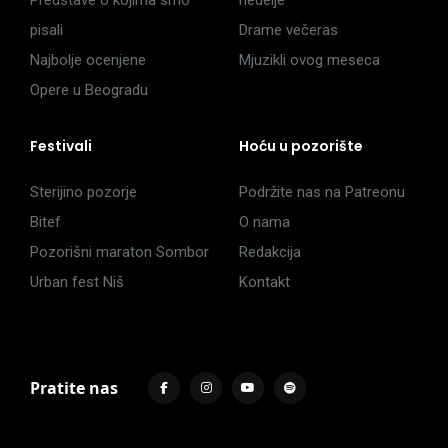
Predstave o kojima smo
nedelje
pisali
Drame večeras
Najbolje ocenjene
Mjuzikli ovog meseca
Opere u Beogradu
Festivali
Hoću u pozorište
Sterijino pozorje
Podržite nas na Patreonu
Bitef
O nama
Pozorišni maraton Sombor
Redakcija
Urban fest Niš
Kontakt
Pratite nas