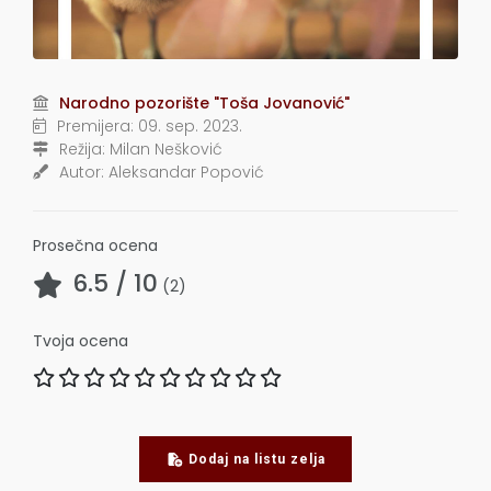
Narodno pozorište "Toša Jovanović"
Premijera:
09. sep. 2023.
Režija:
Milan Nešković
Autor:
Aleksandar Popović
Prosečna ocena
6.5
/ 10
(
2
)
Tvoja ocena
Dodaj na listu zelja