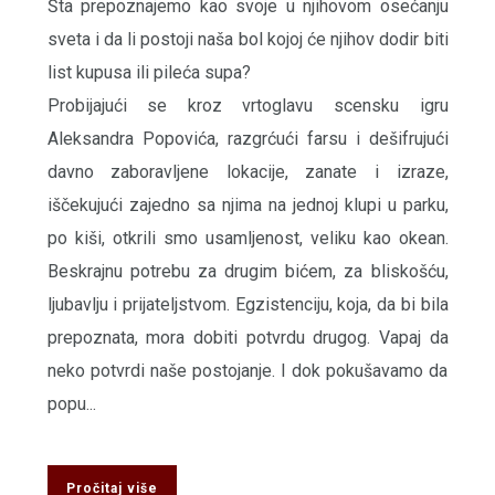
Šta prepoznajemo kao svoje u njihovom osećanju
sveta i da li postoji naša bol kojoj će njihov dodir biti
list kupusa ili pileća supa?
Probijajući se kroz vrtoglavu scensku igru
Aleksandra Popovića, razgrćući farsu i dešifrujući
davno zaboravljene lokacije, zanate i izraze,
iščekujući zajedno sa njima na jednoj klupi u parku,
po kiši, otkrili smo usamljenost, veliku kao okean.
Beskrajnu potrebu za drugim bićem, za bliskošću,
ljubavlju i prijateljstvom. Egzistenciju, koja, da bi bila
prepoznata, mora dobiti potvrdu drugog. Vapaj da
neko potvrdi naše postojanje. I dok pokušavamo da
popu...
Pročitaj više