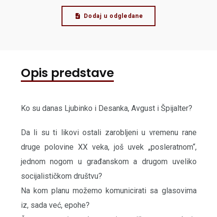
Dodaj u odgledane
Opis predstave
Ko su danas Ljubinko i Desanka, Avgust i Špijalter?
Da li su ti likovi ostali zarobljeni u vremenu rane
druge polovine XX veka, još uvek „posleratnom“,
jednom nogom u građanskom a drugom uveliko
socijalističkom društvu?
Na kom planu možemo komunicirati sa glasovima
iz, sada već, epohe?