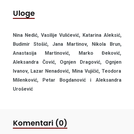
Uloge
Nina Nedić, Vasilije Vulićević, Katarina Aleksić,
Budimir Stošić, Jana Martinov, Nikola Brun,
Anastasija Martinović, Marko Đeković,
Aleksandra Čović, Ognjen Dragović, Ognjen
Ivanov, Lazar Nenadović, Mina Vujičić, Teodora
Milenković, Petar Bogdanović i Aleksandra
Urošević
Komentari (0)