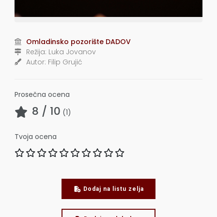
Omladinsko pozorište DADOV
Režija:
Luka Jovanov
Autor:
Filip Grujić
Prosečna ocena
8
/ 10
(
1
)
Tvoja ocena
Dodaj na listu zelja