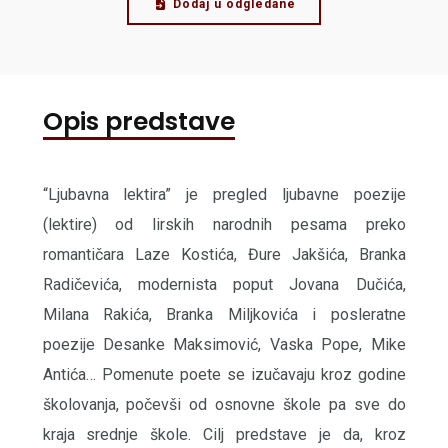
Dodaj u odgledane
Opis predstave
“Ljubavna lektira” je pregled ljubavne poezije
(lektire) od lirskih narodnih pesama preko
romantičara Laze Kostića, Đure Jakšića, Branka
Radičevića, modernista poput Jovana Dučića,
Milana Rakića, Branka Miljkovića i posleratne
poezije Desanke Maksimović, Vaska Pope, Mike
Antića… Pomenute poete se izučavaju kroz godine
školovanja, počevši od osnovne škole pa sve do
kraja srednje škole. Cilj predstave je da, kroz