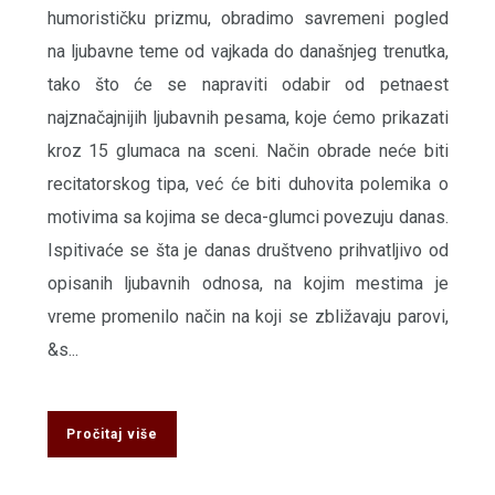
humorističku prizmu, obradimo savremeni pogled
na ljubavne teme od vajkada do današnjeg trenutka,
tako što će se napraviti odabir od petnaest
najznačajnijih ljubavnih pesama, koje ćemo prikazati
kroz 15 glumaca na sceni. Način obrade neće biti
recitatorskog tipa, već će biti duhovita polemika o
motivima sa kojima se deca-glumci povezuju danas.
Ispitivaće se šta je danas društveno prihvatljivo od
opisanih ljubavnih odnosa, na kojim mestima je
vreme promenilo način na koji se zbližavaju parovi,
&s...
Pročitaj više