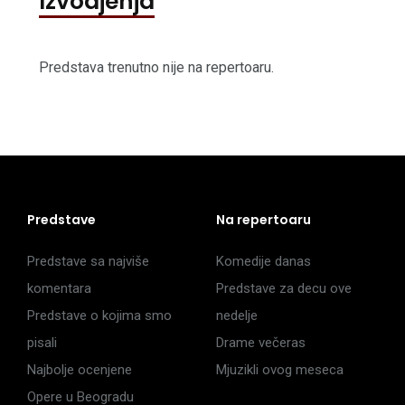
Izvodjenja
Predstava trenutno nije na repertoaru.
Predstave
Na repertoaru
Predstave sa najviše
Komedije danas
komentara
Predstave za decu ove
Predstave o kojima smo
nedelje
pisali
Drame večeras
Najbolje ocenjene
Mjuzikli ovog meseca
Opere u Beogradu