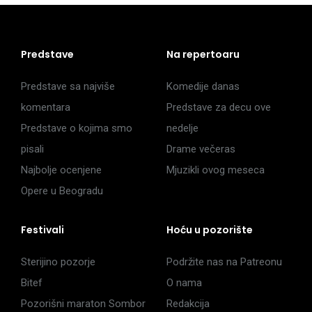
Predstave
Na repertoaru
Predstave sa najviše
Komedije danas
komentara
Predstave za decu ove
Predstave o kojima smo
nedelje
pisali
Drame večeras
Najbolje ocenjene
Mjuzikli ovog meseca
Opere u Beogradu
Festivali
Hoću u pozorište
Sterijino pozorje
Podržite nas na Patreonu
Bitef
O nama
Pozorišni maraton Sombor
Redakcija