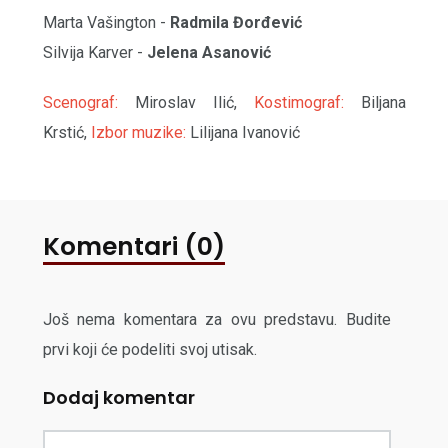
Marta Vašington -
Radmila Đorđević
Silvija Karver -
Jelena Asanović
Scenograf:
Miroslav Ilić,
Kostimograf:
Biljana
Krstić,
Izbor muzike:
Lilijana Ivanović
Komentari (0)
Još nema komentara za ovu predstavu. Budite
prvi koji će podeliti svoj utisak.
Dodaj komentar