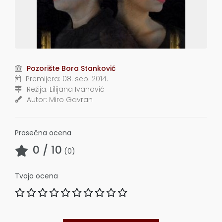
Pozorište Bora Stanković
Premijera:
08. sep. 2014.
Režija:
Lilijana Ivanović
Autor:
Miro Gavran
Prosečna ocena
0
/ 10
(
0
)
Tvoja ocena