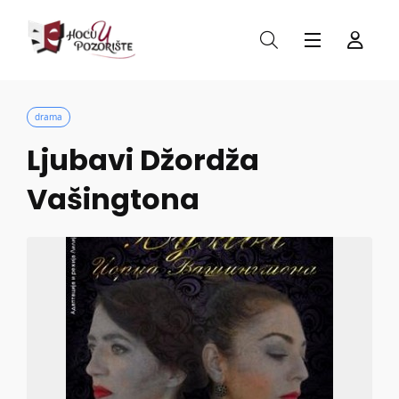
drama
Ljubavi Džordža
Vašingtona