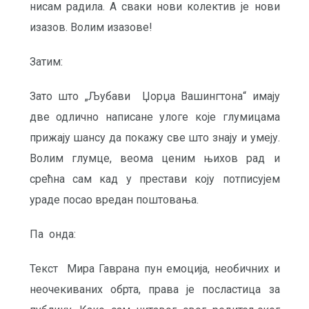
нисам радила. А сваки нови колектив је нови
изазов. Волим изазове!
Затим:
Зато што „Љубави Џорџа Вашингтона“ имају
две одлично написане улоге које глумицама
прижају шансу да покажу све што знају и умеју.
Волим глумце, веома ценим њихов рад и
срећна сам кад у престави коју потписујем
ураде посао вредан поштовања.
Па онда:
Текст Мира Гаврана пун емоција, необичних и
неочекиваних обрта, права је посластица за