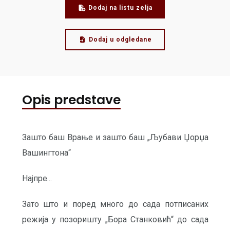
Dodaj na listu zelja
Dodaj u odgledane
Opis predstave
Зашто баш Врање и зашто баш „Љубави Џорџа
Вашингтона“
Најпре...
Зато што и поред много до сада потписаних
режија у позоришту „Бора Станковић“ до сада