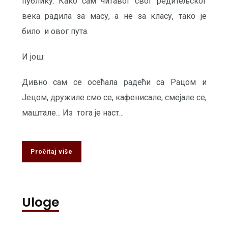
публику. Како сам читавог свог редитељског
века радила за масу, а не за класу, тако је
било и овог пута.
И још:
Дивно сам се осећала радећи са Рацом и
Јецом, дружиле смо се, кафенисале, смејале се,
маштале... Из тога је наст...
Pročitaj više
Uloge