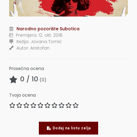
Narodno pozorište Subotica
Premijera:
12. okt. 2018.
Režija:
Jovana Tomić
Autor:
Aristofan
Prosečna ocena
0
/ 10
(
0
)
Tvoja ocena
Dodaj na listu zelja