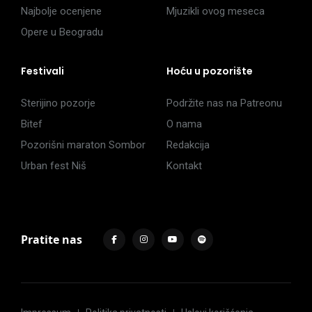
Najbolje ocenjene
Mjuzikli ovog meseca
Opere u Beogradu
Festivali
Hoću u pozorište
Sterijino pozorje
Podržite nas na Patreonu
Bitef
O nama
Pozorišni maraton Sombor
Redakcija
Urban fest Niš
Kontakt
Pratite nas