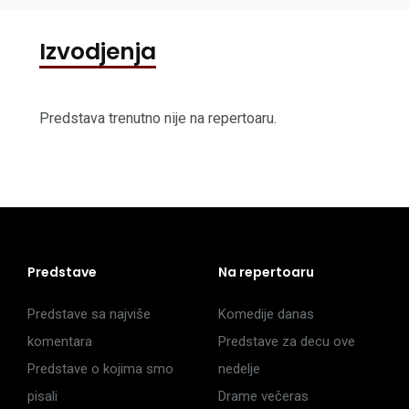
Izvodjenja
Predstava trenutno nije na repertoaru.
Predstave
Na repertoaru
Predstave sa najviše
Komedije danas
komentara
Predstave za decu ove
Predstave o kojima smo
nedelje
pisali
Drame večeras