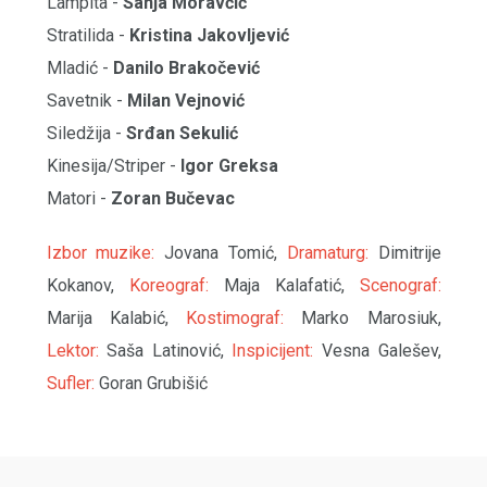
Lampita -
Sanja Moravčić
Stratilida -
Kristina Jakovljević
Mladić -
Danilo Brakočević
Savetnik -
Milan Vejnović
Siledžija -
Srđan Sekulić
Kinesija/Striper -
Igor Greksa
Matori -
Zoran Bučevac
Izbor muzike:
Jovana Tomić,
Dramaturg:
Dimitrije
Kokanov,
Koreograf:
Maja Kalafatić,
Scenograf:
Marija Kalabić,
Kostimograf:
Marko Marosiuk,
Lektor:
Saša Latinović,
Inspicijent:
Vesna Galešev,
Sufler:
Goran Grubišić