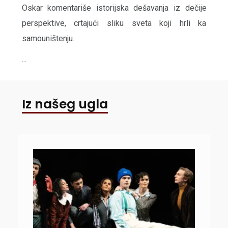
Oskar komentariše istorijska dešavanja iz dečije
perspektive, crtajući sliku sveta koji hrli ka
samouništenju.
...
Iz našeg ugla