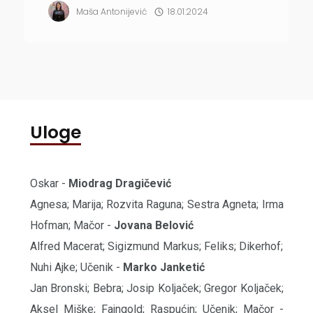
Maša Antonijević
18.01.2024
svršen čin, postavši najmlađi član
disfunkcionalne porodice u još
disfunkcionalnijem vremenu. Na opštem
planu sve veće tenzije usled uspon...
Uloge
Oskar -
Miodrag Dragičević
Agnesa; Marija; Rozvita Raguna; Sestra Agneta; Irma
Hofman; Mačor -
Jovana Belović
Alfred Macerat; Sigizmund Markus; Feliks; Dikerhof;
Nuhi Ajke; Učenik -
Marko Janketić
Jan Bronski; Bebra; Josip Koljaček; Gregor Koljaček;
Aksel Miške; Fajngold; Raspućin; Učenik; Mačor -