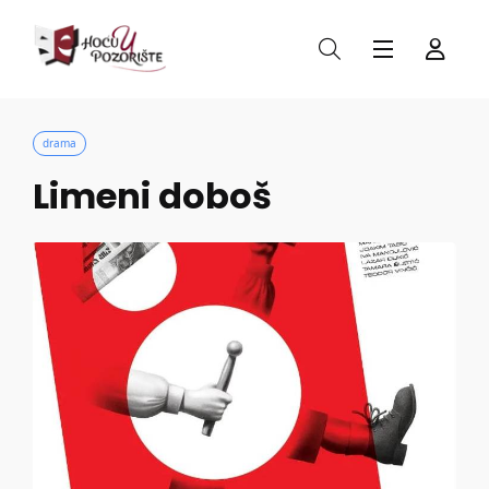
drama
Limeni doboš