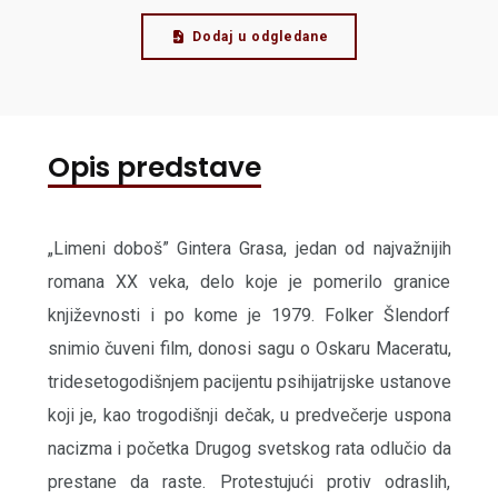
Dodaj u odgledane
Opis predstave
„Limeni doboš” Gintera Grasa, jedan od najvažnijih
romana XX veka, delo koje je pomerilo granice
književnosti i po kome je 1979. Folker Šlendorf
snimio čuveni film, donosi sagu o Oskaru Maceratu,
tridesetogodišnjem pacijentu psihijatrijske ustanove
koji je, kao trogodišnji dečak, u predvečerje uspona
nacizma i početka Drugog svetskog rata odlučio da
prestane da raste. Protestujući protiv odraslih,