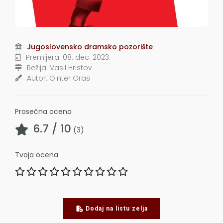
Jugoslovensko dramsko pozorište
Premijera:
08. dec. 2023.
Režija:
Vasil Hristov
Autor:
Ginter Gras
Prosečna ocena
6.7
/ 10
(
3
)
Tvoja ocena
Dodaj na listu zelja