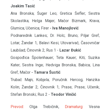
Joakim Tasić
Ana Bronska; Šuger Leo; Gretica Šefler; Sestra
Skolastika; Helga Majer; Mačor Bizmark, Krava;
Glumica; Učenica; Firer
- Iva Manojlović
Podnarednik Lankes; Dr. Holc; Bruno; Piljar Gref;
Lotar; Žandar 1; Balavi Kesi; Utovarivač; Časovničar
Laubšad; Činovnik 2; Rus 1 -
Lazar Đukić
Gospođica Špolenhauer; Teta Kauer; Kiti; Suzika
Kater; Sestra Inge; Hedviga Bronska; Babica; Lina
Gref; Mačor
- Tamara Šustić
Trubač Majn; Kobjela; Poručnik Hercog; Hanzika
Kolin; Žandar 2; Činovnik 1; Prase; Prase; Učenik;
Stefan Bronski; Rus 2 -
Teodor Vinčić
Prevod:
Olga Trebičnik,
Dramaturg:
Vesna