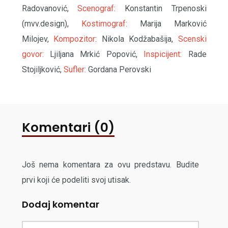
Radovanović,
Scenograf:
Konstantin Trpenoski
(mvv.design),
Kostimograf:
Marija Marković
Milojev,
Kompozitor
: Nikola Kodžabašija,
Scenski
govor:
Ljiljana Mrkić Popović,
Inspicijent:
Rade
Stojiljković,
Sufler:
Gordana Perovski
Komentari (0)
Još nema komentara za ovu predstavu. Budite
prvi koji će podeliti svoj utisak.
Dodaj komentar