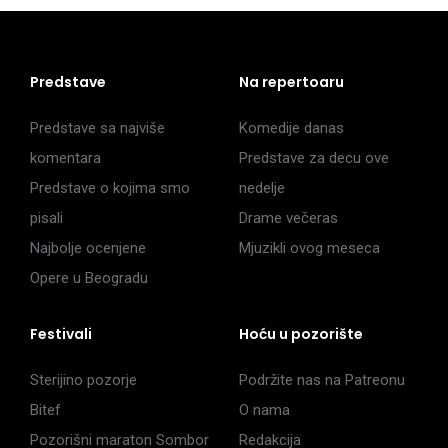
Predstave
Na repertoaru
Predstave sa najviše
Komedije danas
komentara
Predstave za decu ove
Predstave o kojima smo
nedelje
pisali
Drame večeras
Najbolje ocenjene
Mjuzikli ovog meseca
Opere u Beogradu
Festivali
Hoću u pozorište
Sterijino pozorje
Podržite nas na Patreonu
Bitef
O nama
Pozorišni maraton Sombor
Redakcija