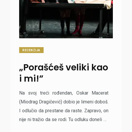
RECENZIJA
„Porašćeš veliki kao
i mi!”
Na svoj treći rođendan, Oskar Macerat
(Miodrag Dragičević) dobio je limeni doboš.
I odlučio da prestane da raste. Zapravo, on
nije ni tražio da se rodi. Tu odluku doneli su
drugi umesto njega i on je stavljen pred