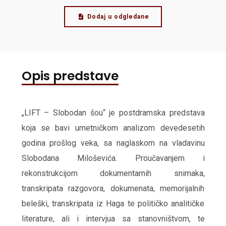
Dodaj u odgledane
Opis predstave
„LIFT – Slobodan šou“ je postdramska predstava
koja se bavi umetničkom analizom devedesetih
godina prošlog veka, sa naglaskom na vladavinu
Slobodana Miloševića. Proučavanjem i
rekonstrukcijom dokumentarnih snimaka,
transkripata razgovora, dokumenata, memorijalnih
beleški, transkripata iz Haga te političko analitičke
literature, ali i intervjua sa stanovništvom, te