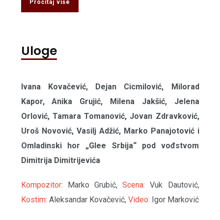
Pročitaj više
Uloge
Ivana Kovačević, Dejan Cicmilović, Milorad
Kapor, Anika Grujić, Milena Jakšić, Jelena
Orlović, Tamara Tomanović, Jovan Zdravković,
Uroš Novović, Vasilj Adžić, Marko Panajotović i
Omladinski hor „Glee Srbija“ pod vođstvom
Dimitrija Dimitrijevića
Kompozitor:
Marko Grubić,
Scena:
Vuk Dautović,
Kostim:
Aleksandar Kovačević,
Video:
Igor Marković