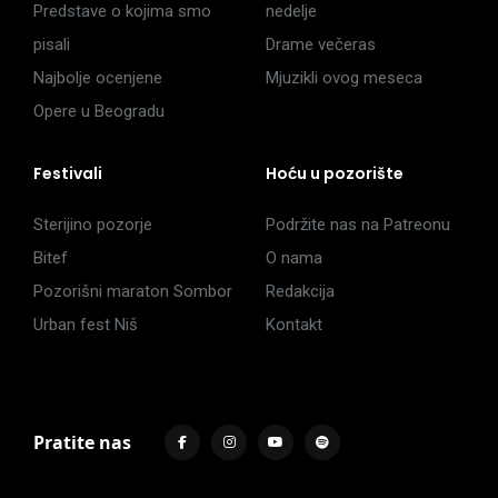
Predstave o kojima smo
nedelje
pisali
Drame večeras
Najbolje ocenjene
Mjuzikli ovog meseca
Opere u Beogradu
Festivali
Hoću u pozorište
Sterijino pozorje
Podržite nas na Patreonu
Bitef
O nama
Pozorišni maraton Sombor
Redakcija
Urban fest Niš
Kontakt
Pratite nas