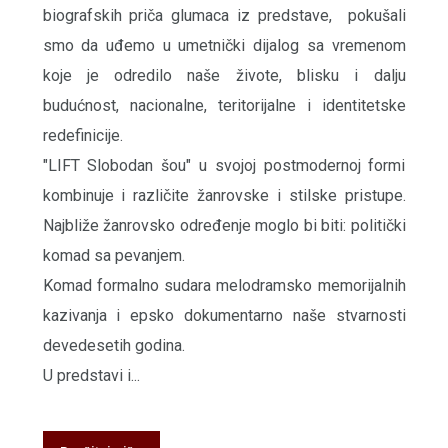
biografskih priča glumaca iz predstave, pokušali
smo da uđemo u umetnički dijalog sa vremenom
koje je odredilo naše živote, blisku i dalju
budućnost, nacionalne, teritorijalne i identitetske
redefinicije.
"LIFT Slobodan šou" u svojoj postmodernoj formi
kombinuje i različite žanrovske i stilske pristupe.
Najbliže žanrovsko određenje moglo bi biti: politički
komad sa pevanjem.
Komad formalno sudara melodramsko memorijalnih
kazivanja i epsko dokumentarno naše stvarnosti
devedesetih godina.
U predstavi i...