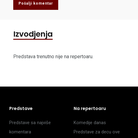
Pošalji komentar
Izvodjenja
Predstava trenutno nije na repertoaru.
Predstave
Na repertoaru
Predstave sa najviše
Komedije danas
komentara
Predstave za decu ove