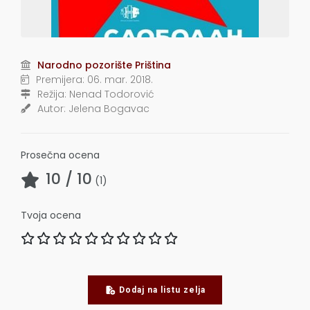
Narodno pozorište Priština
Premijera:
06. mar. 2018.
Režija:
Nenad Todorović
Autor:
Jelena Bogavac
Prosečna ocena
10
/ 10
(
1
)
Tvoja ocena
Dodaj na listu zelja