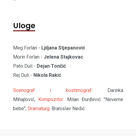
Uloge
Meg Forlan -
Ljiljana Stjepanović
Morin Forlan -
Jelena Stajkovac
Pato Duli -
Dejan Tončić
Rej Duli -
Nikola Rakić
Scenograf i kostimograf:
Darinka
Mihajlović,
Kompozitor:
Milan Đurđević "Neverne
bebe",
Dramaturg:
Branislav Nedić