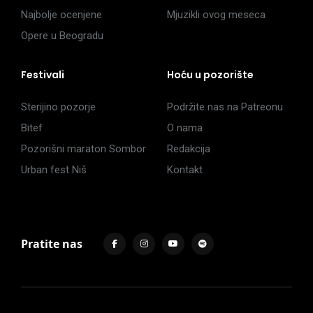
Najbolje ocenjene
Mjuzikli ovog meseca
Opere u Beogradu
Festivali
Hoću u pozorište
Sterijino pozorje
Podržite nas na Patreonu
Bitef
O nama
Pozorišni maraton Sombor
Redakcija
Urban fest Niš
Kontakt
Pratite nas