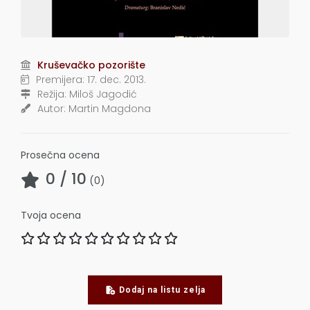
Kruševačko pozorište
Premijera:
17. dec. 2013.
Režija:
Miloš Jagodić
Autor:
Martin Magdona
Prosečna ocena
0
/ 10
(
0
)
Tvoja ocena
Dodaj na listu zelja