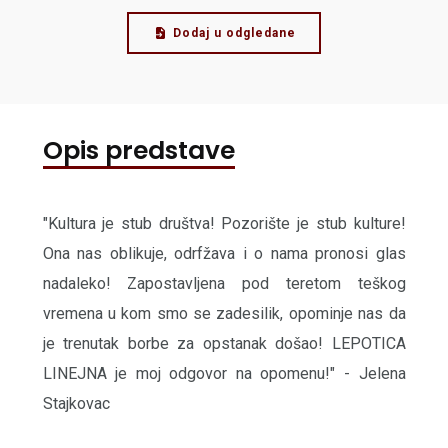
Dodaj u odgledane
Opis predstave
"Kultura je stub društva! Pozorište je stub kulture!
Ona nas oblikuje, odrfžava i o nama pronosi glas
nadaleko! Zapostavljena pod teretom teškog
vremena u kom smo se zadesilik, opominje nas da
je trenutak borbe za opstanak došao! LEPOTICA
LINEJNA je moj odgovor na opomenu!" - Jelena
Stajkovac
...