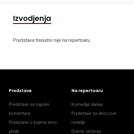
Izvodjenja
Predstava trenutno nije na repertoaru.
Predstave
Na repertoaru
Predstave sa najviše
Komedije danas
komentara
Predstave za decu ove
Predstave o kojima smo
nedelje
pisali
Drame večeras