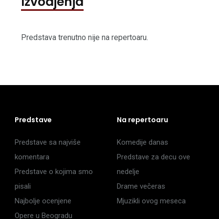
Izvodjenja
Predstava trenutno nije na repertoaru.
Predstave
Na repertoaru
Predstave sa najviše
Komedije danas
komentara
Predstave za decu ove
Predstave o kojima smo
nedelje
pisali
Drame večeras
Najbolje ocenjene
Mjuzikli ovog meseca
Opere u Beogradu