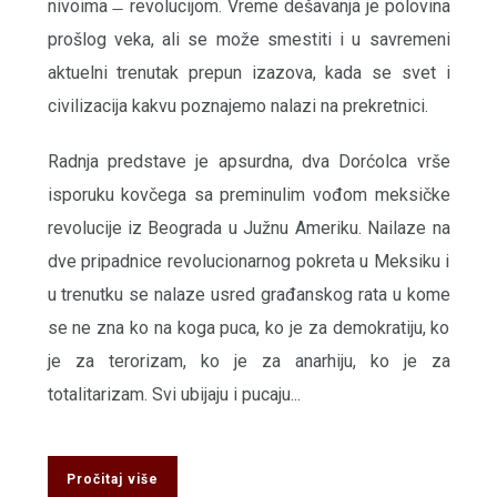
nivoima ̶ revolucijom. Vreme dešavanja je polovina
prošlog veka, ali se može smestiti i u savremeni
aktuelni trenutak prepun izazova, kada se svet i
civilizacija kakvu poznajemo nalazi na prekretnici.
Radnja predstave je apsurdna, dva Dorćolca vrše
isporuku kovčega sa preminulim vođom meksičke
revolucije iz Beograda u Južnu Ameriku. Nailaze na
dve pripadnice revolucionarnog pokreta u Meksiku i
u trenutku se nalaze usred građanskog rata u kome
se ne zna ko na koga puca, ko je za demokratiju, ko
je za terorizam, ko je za anarhiju, ko je za
totalitarizam. Svi ubijaju i pucaju...
Pročitaj više