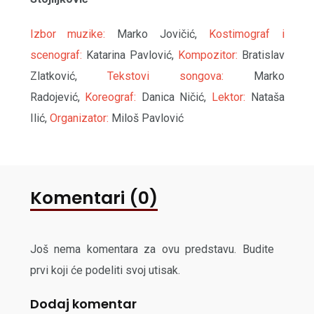
Izbor muzike:
Marko Jovičić,
Kostimograf i
scenograf:
Katarina Pavlović,
Kompozitor:
Bratislav
Zlatković,
Tekstovi songova:
Marko
Radojević,
Koreograf:
Danica Ničić,
Lektor:
Nataša
Ilić,
Organizator:
Miloš Pavlović
Komentari (0)
Još nema komentara za ovu predstavu. Budite
prvi koji će podeliti svoj utisak.
Dodaj komentar