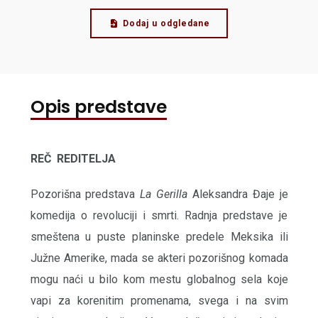
Dodaj u odgledane
Opis predstave
REČ REDITELJA
Pozorišna predstava
La Gerilla
Aleksandra Đaje je
komedija o revoluciji i smrti. Radnja predstave je
smeštena u puste planinske predele Meksika ili
Južne Amerike, mada se akteri pozorišnog komada
mogu naći u bilo kom mestu globalnog sela koje
vapi za korenitim promenama, svega i na svim