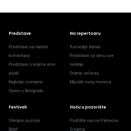
Predstave
Na repertoaru
Predstave sa najviše
Komedije danas
komentara
Predstave za decu ove
Predstave o kojima smo
nedelje
pisali
Drame večeras
Najbolje ocenjene
Mjuzikli ovog meseca
Opere u Beogradu
Festivali
Hoću u pozorište
Sterijino pozorje
Podržite nas na Patreonu
Bitef
O nama