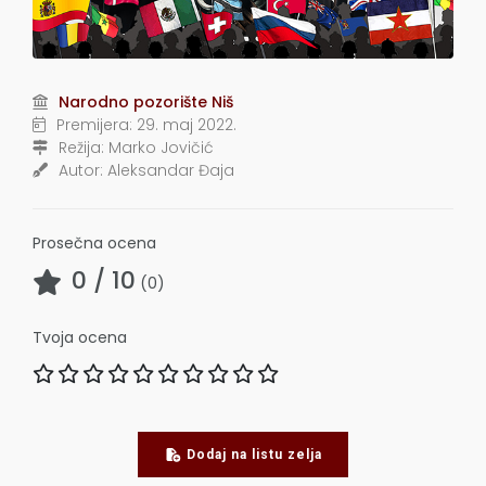
Narodno pozorište Niš
Premijera:
29. maj 2022.
Režija:
Marko Jovičić
Autor:
Aleksandar Đaja
Prosečna ocena
0
/ 10
(
0
)
Tvoja ocena
Dodaj na listu zelja