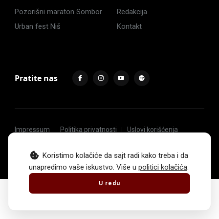
Pozorišni maraton Sombor
Redakcija
Urban fest Niš
Kontakt
Pratite nas
Impressum
Politika privatnosti
Uslovi korišćenja
© 2017 -
2026
. Sva prava zadržava Hoću u pozorište.
Koristimo kolačiće da sajt radi kako treba i da
unapredimo vaše iskustvo. Više u
politici kolačića
.
U redu