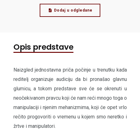
Dodaj u odgledane
Opis predstave
Naizgled jednostavna priča počinje u trenutku kada
reditelj organizuje audiciju da bi pronašao glavnu
glumicu, a tokom predstave sve će se okrenuti u
neočekivanom pravcu koji će nam reći mnogo toga o
manipulaciji i njenim mehanizmima, koji će opet vrlo
rečito progovoriti o vremenu u kojem smo neretko i
žrtve i manipulatori.
...