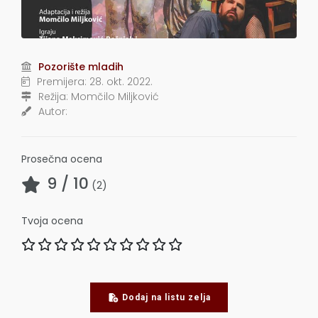
Pozorište mladih
Premijera:
28. okt. 2022.
Režija:
Momčilo Miljković
Autor:
Prosečna ocena
9
/ 10
(
2
)
Tvoja ocena
Dodaj na listu zelja