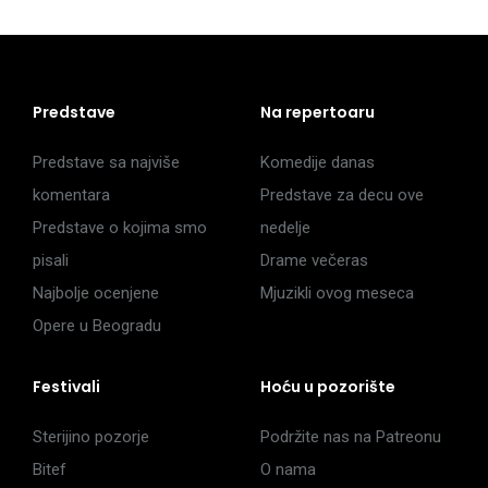
Predstave
Na repertoaru
Predstave sa najviše
Komedije danas
komentara
Predstave za decu ove
Predstave o kojima smo
nedelje
pisali
Drame večeras
Najbolje ocenjene
Mjuzikli ovog meseca
Opere u Beogradu
Festivali
Hoću u pozorište
Sterijino pozorje
Podržite nas na Patreonu
Bitef
O nama