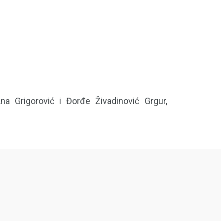
na Grigorović i Đorđe Živadinović Grgur,