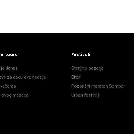
pertoaru
Festivali
je danas
Sterijino pozorje
ave za decu ove nedelje
Bitef
večeras
Pozorišni maraton Sombor
li ovog meseca
Urban fest Niš