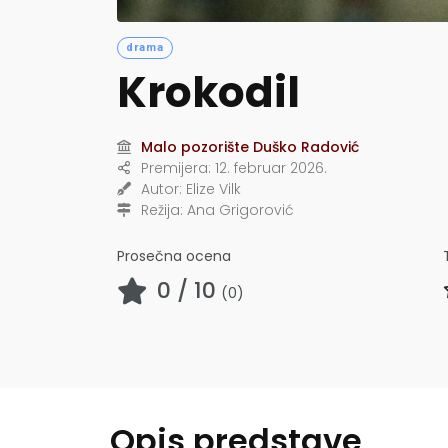
drama
Krokodil
Malo pozorište Duško Radović
Premijera:
12. februar 2026.
Autor:
Elize Vilk
Režija:
Ana Grigorović
Prosečna ocena
0
/ 10
(
0
)
Opis predstave