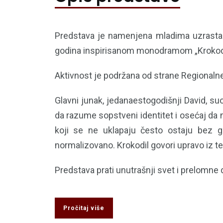
Predstava je namenjena mladima uzrasta 
godina inspirisanom monodramom „Krokodil
Aktivnost je podržana od strane Regionaln
Glavni junak, jedanaestogodišnji David, s
da razume sopstveni identitet i osećaj da 
koji se ne uklapaju često ostaju bez gl
normalizovano. Krokodil govori upravo iz te 
Predstava prati unutrašnji svet i prelomn
Pročitaj više