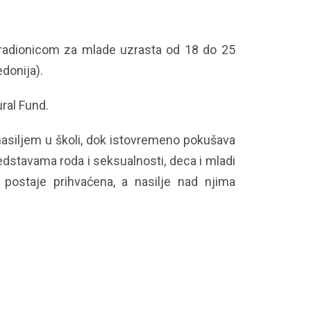
 radionicom za mlade uzrasta od 18 do 25
donija).
ral Fund.
nasiljem u školi, dok istovremeno pokušava
edstavama roda i seksualnosti, deca i mladi
 postaje prihvaćena, a nasilje nad njima