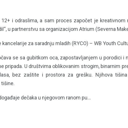
12+ i odraslima, a sam proces započet je kreativnom
“, u partnerstvu sa organizacijom Atrium (Severna Make
e kancelarije za saradnju mladih (RYCO) – WB Youth Cultu
uočava se sa gubitkom oca, zapostavljanjem u porodici i 
ne pripada. U društvima oblikovanim strogim, binarnim pr
asa, bez zaštite i prostora za grešku. Njihova tišina
tišine.
e događaje dečaka u njegovom ranom pu...