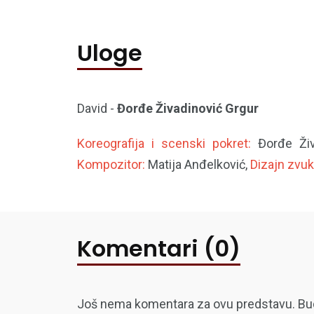
Uloge
David -
Đorđe Živadinović Grgur
Koreografija i scenski pokret:
Đorđe Ži
Kompozitor:
Matija Anđelković,
Dizajn zvuk
Komentari (0)
Još nema komentara za ovu predstavu. Budite