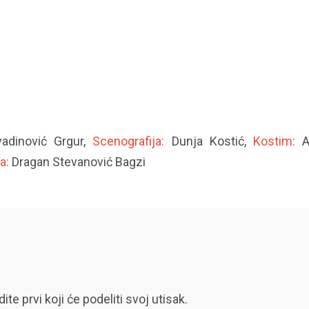
vadinović Grgur,
Scenografija:
Dunja Kostić,
Kostim:
A
a:
Dragan Stevanović Bagzi
 prvi koji će podeliti svoj utisak.