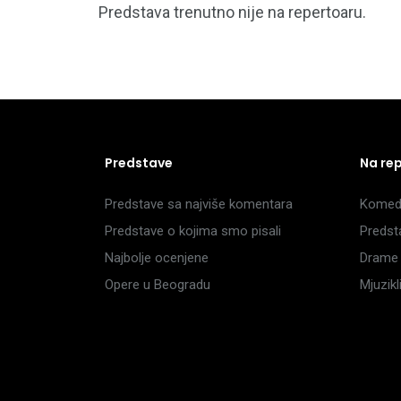
Predstava trenutno nije na repertoaru.
Predstave
Na re
Predstave sa najviše komentara
Komedi
Predstave o kojima smo pisali
Predst
Najbolje ocenjene
Drame 
Opere u Beogradu
Mjuzik