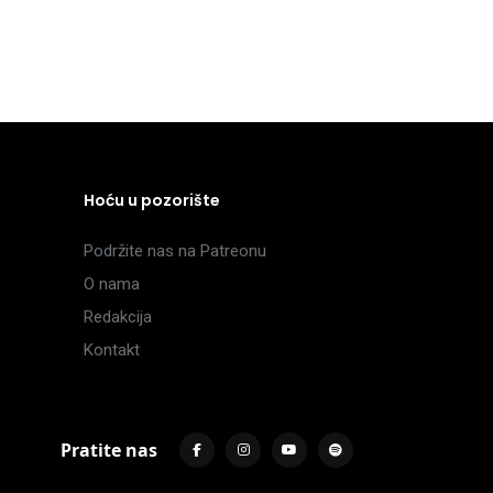
Hoću u pozorište
Podržite nas na Patreonu
O nama
Redakcija
Kontakt
Pratite nas