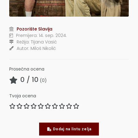
Pozorište Slavija
Premijera:
14. sep. 2024.
Režija:
Tijana Vasić
Autor:
Miloš Nikolić
Prosečna ocena
0
/ 10
(
0
)
Tvoja ocena
Dodaj na listu zelja