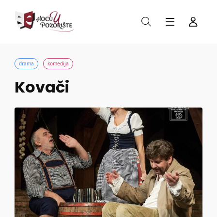
drama
komedija
Kovači