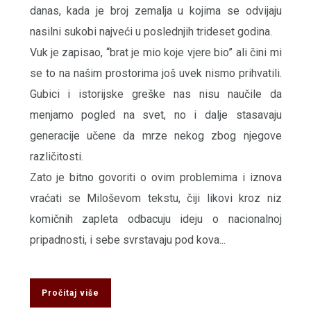
danas, kada je broj zemalja u kojima se odvijaju
nasilni sukobi najveći u poslednjih trideset godina.
Vuk je zapisao, “brat je mio koje vjere bio” ali čini mi
se to na našim prostorima još uvek nismo prihvatili.
Gubici i istorijske greške nas nisu naučile da
menjamo pogled na svet, no i dalje stasavaju
generacije učene da mrze nekog zbog njegove
različitosti.
Zato je bitno govoriti o ovim problemima i iznova
vraćati se Miloševom tekstu, čiji likovi kroz niz
komičnih zapleta odbacuju ideju o nacionalnoj
pripadnosti, i sebe svrstavaju pod kova...
Pročitaj više