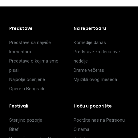
Predstave
Na repertoaru
Predstave sa najviše
Komedije danas
komentara
Predstave za decu ove
Predstave o kojima smo
nedelje
pisali
Drame večeras
Najbolje ocenjene
Mjuzikli ovog meseca
Opere u Beogradu
Festivali
Hoću u pozorište
Sterijino pozorje
Podržite nas na Patreonu
Bitef
O nama