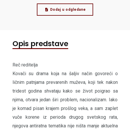
Dodaj u odgledane
Opis predstave
Reč reditelja
Kovači su drama koja na šaljiv način govoreći o
ličnim patnjama prevarenih muževa, koji tek nakon
tridest godina shvataju kako se život poigrao sa
njima, otvara jedan širi problem, nacionalizam. Iako
je komad pisan krajem prošlog veka, a sam zaplet
vuče korene iz perioda drugog svetskog rata,
njegova antiratna tematika nije ništa manje aktuelna