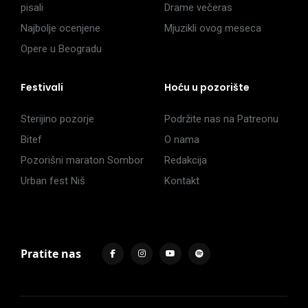
pisali
Drame večeras
Najbolje ocenjene
Mjuzikli ovog meseca
Opere u Beogradu
Festivali
Hoću u pozorište
Sterijino pozorje
Podržite nas na Patreonu
Bitef
O nama
Pozorišni maraton Sombor
Redakcija
Urban fest Niš
Kontakt
Pratite nas