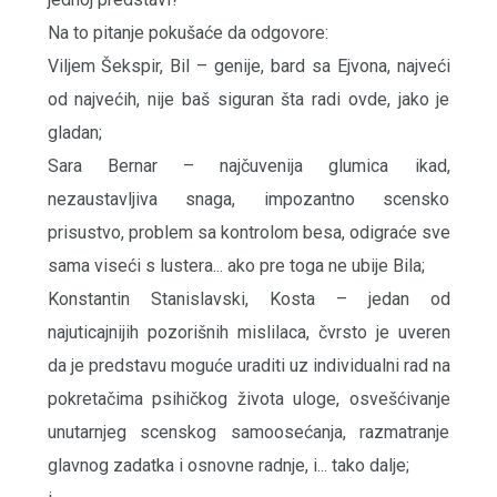
Na to pitanje pokušaće da odgovore:
Viljem Šekspir, Bil – genije, bard sa Ejvona, najveći
od najvećih, nije baš siguran šta radi ovde, jako je
gladan;
Sara Bernar – najčuvenija glumica ikad,
nezaustavljiva snaga, impozantno scensko
prisustvo, problem sa kontrolom besa, odigraće sve
sama viseći s lustera... ako pre toga ne ubije Bila;
Konstantin Stanislavski, Kosta – jedan od
najuticajnijih pozorišnih mislilaca, čvrsto je uveren
da je predstavu moguće uraditi uz individualni rad na
pokretačima psihičkog života uloge, osvešćivanje
unutarnjeg scenskog samoosećanja, razmatranje
glavnog zadatka i osnovne radnje, i... tako dalje;