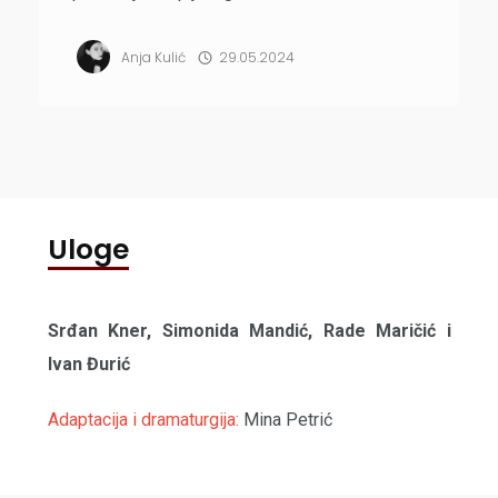
pozorišta u Bečeju.
Anja Kulić
29.05.2024
Uloge
Srđan Kner, Simonida Mandić, Rade Maričić i
Ivan Đurić
Adaptacija i dramaturgija:
Mina Petrić