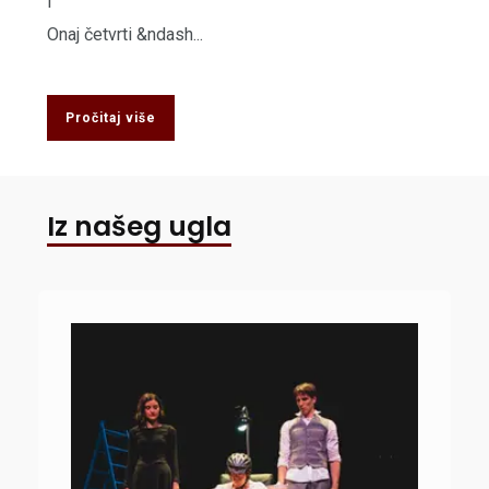
i
Onaj četvrti &ndash...
Pročitaj više
Iz našeg ugla