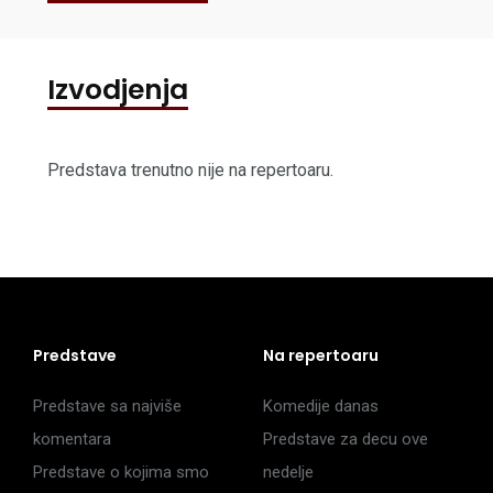
Izvodjenja
Predstava trenutno nije na repertoaru.
Predstave
Na repertoaru
Predstave sa najviše
Komedije danas
komentara
Predstave za decu ove
Predstave o kojima smo
nedelje