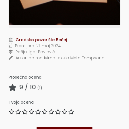
Gradsko pozorište Bečej
Premijera:
21. maj 2024.
Režija:
Igor Pavlović
Autor:
po motivima teksta Meta Tompsona
Prosečna ocena
9
/ 10
(
1
)
Tvoja ocena