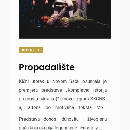
RECENZIJA
Propadalište
Kišni utorak u Novom Sadu osunčala je
premijera predstave „Kompletna istorija
pozorišta (ukratko)” u novoj zgradi SKCNS-
a, rađena po motivima teksta Meta
Tompsona, u režiji Igora Pavlovića, a
Predstava donosi duhovitu i živopisnu
nastala u koprodukciji SKCNS-a i Gradskog
priču koja okuplja legendarne ličnosti iz ...