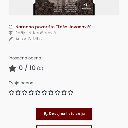
Narodno pozorište "Toša Jovanović"
Režija:
N. Končarević
Autor:
B. Mihiz
Prosečna ocena
0
/ 10
(
0
)
Tvoja ocena
Dodaj na listu zelja