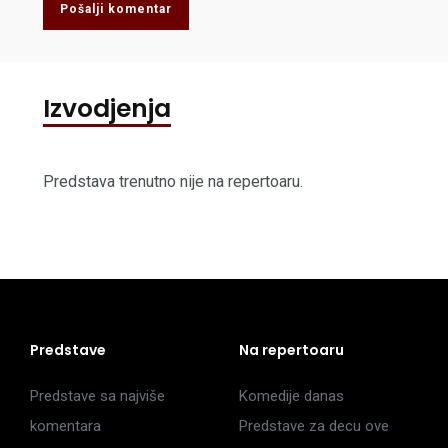
Pošalji komentar
Izvodjenja
Predstava trenutno nije na repertoaru.
Predstave
Na repertoaru
Predstave sa najviše
Komedije danas
komentara
Predstave za decu ove