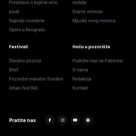
Predstave o kojima smo
nedelje
pisali
Drame večeras
Najbolje ocenjene
Mjuzikli ovog meseca
Opere u Beogradu
Festivali
Hoću u pozorište
Sterijino pozorje
Podržite nas na Patreonu
Bitef
O nama
Pozorišni maraton Sombor
Redakcija
Urban fest Niš
Kontakt
Pratite nas