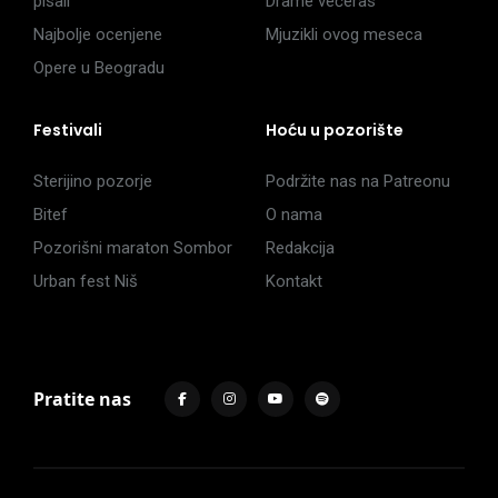
pisali
Drame večeras
Najbolje ocenjene
Mjuzikli ovog meseca
Opere u Beogradu
Festivali
Hoću u pozorište
Sterijino pozorje
Podržite nas na Patreonu
Bitef
O nama
Pozorišni maraton Sombor
Redakcija
Urban fest Niš
Kontakt
Pratite nas