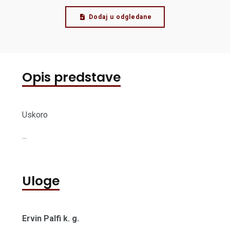
Dodaj u odgledane
Opis predstave
Uskoro
...
Uloge
Ervin Palfi k. g.