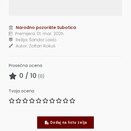
Narodno pozorište Subotica
Premijera:
01. mar. 2025.
Režija:
Šandor Laslo
Autor:
Zoltan Rokuš
Prosečna ocena
0
/ 10
(
0
)
Tvoja ocena
Dodaj na listu zelja