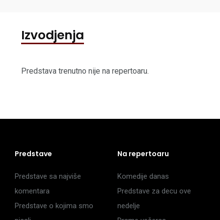
Izvodjenja
Predstava trenutno nije na repertoaru.
Predstave
Na repertoaru
Predstave sa najviše
Komedije danas
komentara
Predstave za decu ove
Predstave o kojima smo
nedelje