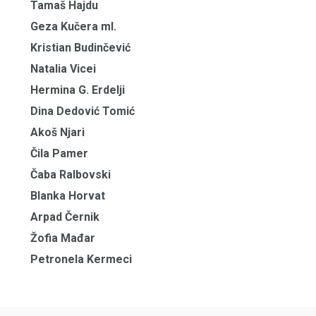
Tamaš Hajdu
Geza Kučera ml.
Kristian Budinčević
Natalia Vicei
Hermina G. Erdelji
Dina Dedović Tomić
Akoš Njari
Čila Pamer
Čaba Ralbovski
Blanka Horvat
Arpad Černik
Žofia Mađar
Petronela Kermeci