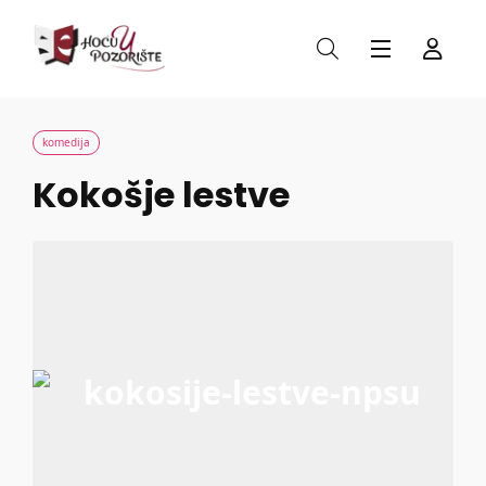
komedija
Kokošje lestve