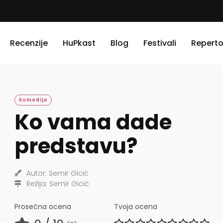
Recenzije
HuPkast
Blog
Festivali
Reperto
komedija
Ko vama dade
predstavu?
Autor:
Semir Gicić
Režija:
Semir Gicić
Prosečna ocena
Tvoja ocena