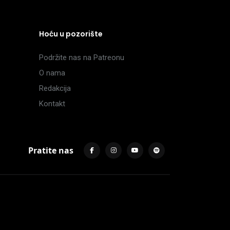
Hoću u pozorište
Podržite nas na Patreonu
O nama
Redakcija
Kontakt
Pratite nas