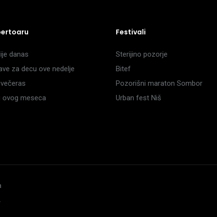
pertoaru
Festivali
je danas
Sterijino pozorje
ave za decu ove nedelje
Bitef
večeras
Pozorišni maraton Sombor
li ovog meseca
Urban fest Niš
a
.