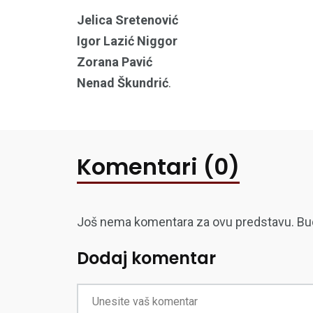
Jelica Sretenović
Igor Lazić Niggor
Zorana Pavić
Nenad Škundrić
.
Komentari (0)
Još nema komentara za ovu predstavu. Budite
Dodaj komentar