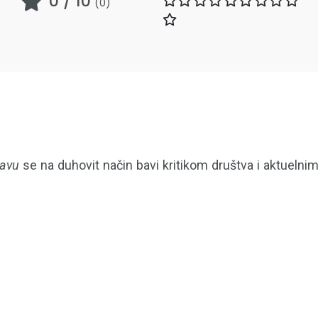
0
/ 10
(
0
)
avu
se na duhovit način bavi kritikom društva i aktuelni