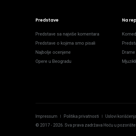
Predstave
Na re
Predstave sa najviše komentara
Komedi
Predstave o kojima smo pisali
Predst
Najbolje ocenjene
Drame 
Opere u Beogradu
Mjuzik
Impressum
Politika privatnosti
Uslovi korišćenj
© 2017 -
2026
. Sva prava zadržava Hoću u pozorište