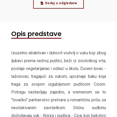
Dodaj u odgledane
Opis predstave
Izuzetno atraktivan i duhovit vodvilj o vuku koji zbog
ljubavi prema nežnoj pudlici, beži iz zoološkog vrta,
postaje vegetarijanac i odlazi u školu. Čuveni lovac -
lažolovac, tragajući za vukom, upoznaje baku koja
traga za svojom izgubljenom pudlicom Cicom.
Potragu nastavljaju zajedno, a vremenom se to
"lovačko" partnerstvo pretvara u romantičnu priču sa
neočekivanim završetkom. Sličnu sudbinu
doživljavaju vuk - Kreza i pudlica - Cica, koji bekstvo