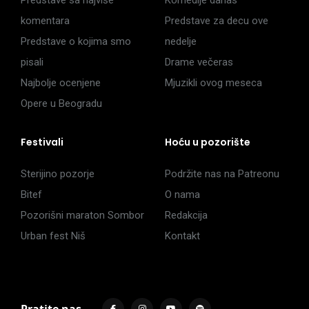
Predstave sa najviše
Komedije danas
komentara
Predstave za decu ove
Predstave o kojima smo
nedelje
pisali
Drame večeras
Najbolje ocenjene
Mjuzikli ovog meseca
Opere u Beogradu
Festivali
Hoću u pozorište
Sterijino pozorje
Podržite nas na Patreonu
Bitef
O nama
Pozorišni maraton Sombor
Redakcija
Urban fest Niš
Kontakt