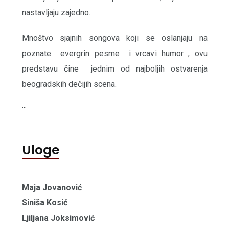
nastavljaju zajedno.
Mnoštvo sjajnih songova koji se oslanjaju na
poznate ​ ​evergrin pesme ​ i​ vrcavi humor ​,​ ovu
predstavu čine ​ ​jednim od najboljih ostvarenja
beogradskih dečijih scena.
...
Uloge
Maja Jovanović
Siniša Kosić
Ljiljana Joksimović