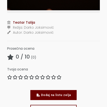
Teatar Talija
Režija:
Darko Joksimović
Autor:
Darko Joksimović
Prosečna ocena
0
/ 10
(
0
)
Tvoja ocena
Dodaj na listu zelja