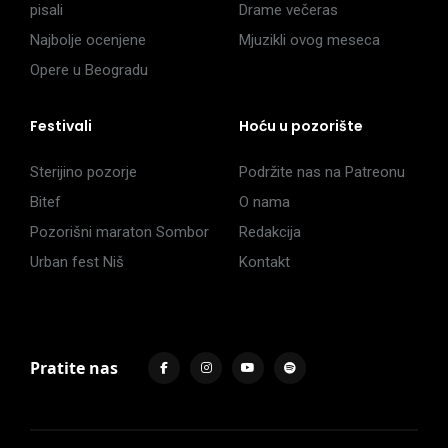
pisali
Drame večeras
Najbolje ocenjene
Mjuzikli ovog meseca
Opere u Beogradu
Festivali
Hoću u pozorište
Sterijino pozorje
Podržite nas na Patreonu
Bitef
O nama
Pozorišni maraton Sombor
Redakcija
Urban fest Niš
Kontakt
Pratite nas