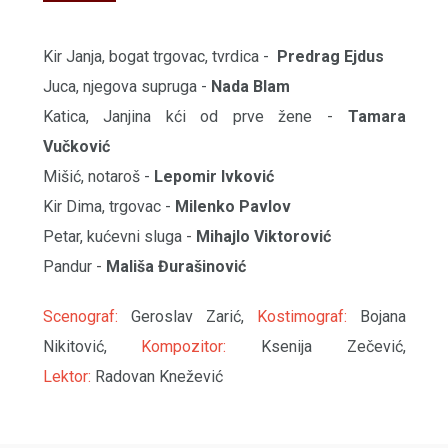
Kir Janja, bogat trgovac, tvrdica -
Predrag Ejdus
Juca, njegova supruga -
Nada Blam
Katica, Janjina kći od prve žene -
Tamara
Vučković
Mišić, notaroš -
Lepomir Ivković
Kir Dima, trgovac -
Milenko Pavlov
Petar, kućevni sluga -
Mihajlo Viktorović
Pandur -
Mališa Đurašinović
Scenograf:
Geroslav Zarić,
Kostimograf:
Bojana
Nikitović,
Kompozitor:
Ksenija Zečević,
Lektor:
Radovan Knežević