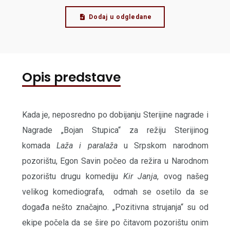
Dodaj u odgledane
Opis predstave
Kada je, neposredno po dobijanju Sterijine nagrade i
Nagrade „Bojan Stupica“ za režiju Sterijinog
komada
Laža i paralaža
u Srpskom narodnom
pozorištu, Egon Savin počeo da režira u Narodnom
pozorištu drugu komediju
Kir Janja
, ovog našeg
velikog komediografa, odmah se osetilo da se
događa nešto značajno. „Pozitivna strujanja“ su od
ekipe počela da se šire po čitavom pozorištu onim