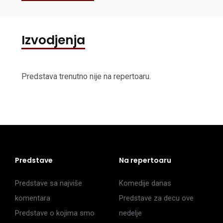
Izvodjenja
Predstava trenutno nije na repertoaru.
Predstave
Na repertoaru
Predstave sa najviše
Komedije danas
komentara
Predstave za decu ove
Predstave o kojima smo
nedelje