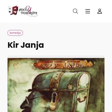
komedija
Kir Janja