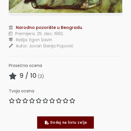
Narodno pozorište u Beogradu
Premijera:
25. dec. 1992.
Režija:
Egon Savin
Autor:
Jovan Sterija Popović
Prosečna ocena
9
/ 10
(
2
)
Tvoja ocena
Dodaj na listu zelja