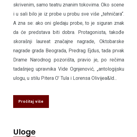
skrivenim, samo teatru znanim tokovima. Oko scene
i u sali bilo je iz probe u probu sve više „tehničara“.
A zna se: ako oni gledaju probe, to je siguran znak
da će predstava biti dobra. Protagonista, takođe
skorašnji laureat značajne nagrade, Oktobarske
nagrade grada Beograda, Predrag Ejdus, tada prvak
Drame Narodnog pozorišta, pravio je, po rečima
tadašnjeg upravnika Vide Ognjenović, „antologijsku
ulogu, u stilu Pitera O’ Tula i Lorensa Olivijea&ld...
Pročitaj više
Uloge