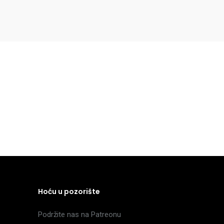
Hoću u pozorište
Podržite nas na Patreonu