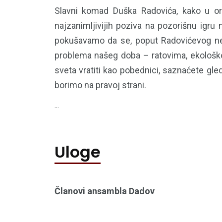
Slavni komad Duška Radovića, kako u orig
najzanimljivijih poziva na pozorišnu igr
pokušavamo da se, poput Radovićevog ne
problema našeg doba – ratovima, ekološko
sveta vratiti kao pobednici, saznaćete gl
borimo na pravoj strani.
...
Uloge
Članovi ansambla Dadov