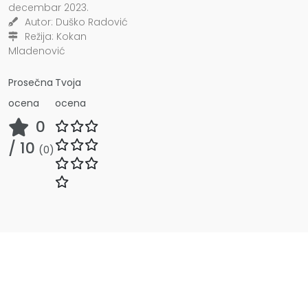
decembar 2023.
Autor:
Duško Radović
Režija:
Kokan
Mladenović
Prosečna
Tvoja
ocena
ocena
0
/ 10
(
0
)