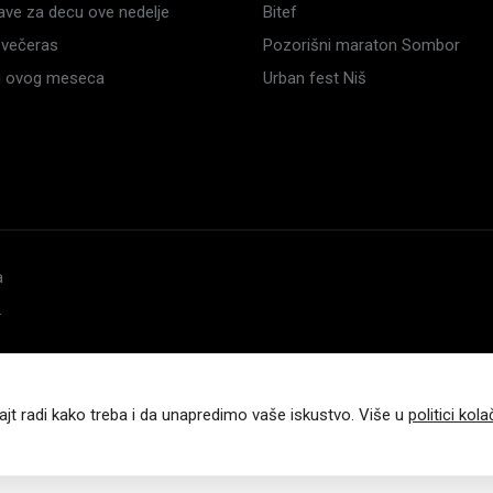
ave za decu ove nedelje
Bitef
večeras
Pozorišni maraton Sombor
li ovog meseca
Urban fest Niš
a
.
ajt radi kako treba i da unapredimo vaše iskustvo. Više u
politici kola