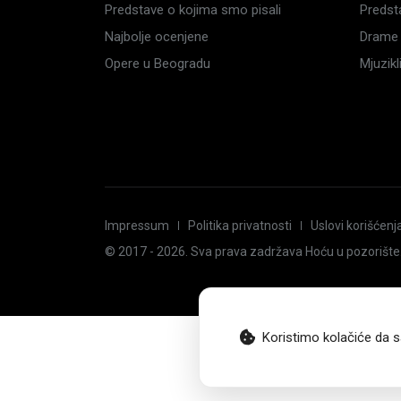
Predstave o kojima smo pisali
Predst
Najbolje ocenjene
Drame 
Opere u Beogradu
Mjuzik
Impressum
Politika privatnosti
Uslovi korišćenj
© 2017 -
2026
. Sva prava zadržava Hoću u pozorište
Koristimo kolačiće da s