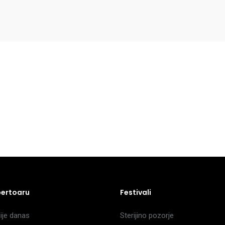
pertoaru
Festivali
je danas
Sterijino pozorje