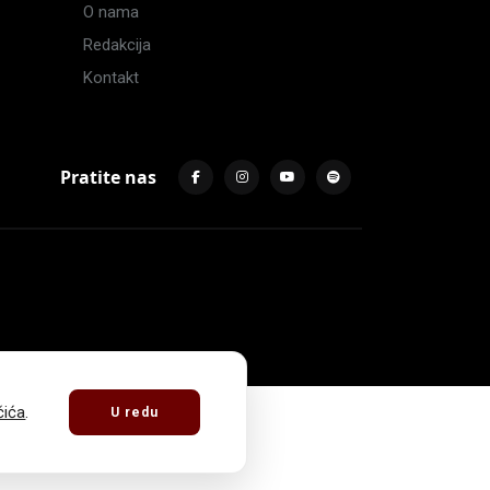
O nama
Redakcija
Kontakt
Pratite nas
čića
.
U redu