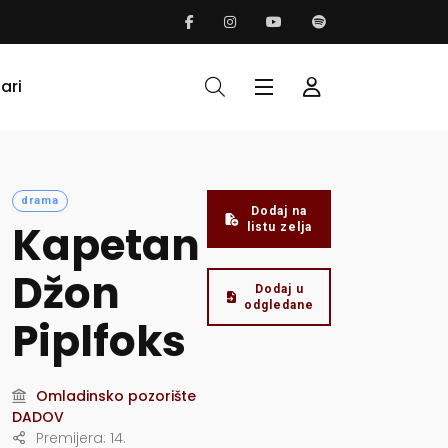
ari
drama
Dodaj na
Kapetan
listu zelja
Džon
Dodaj u
odgledane
Piplfoks
Omladinsko pozorište
DADOV
Premijera:
14.