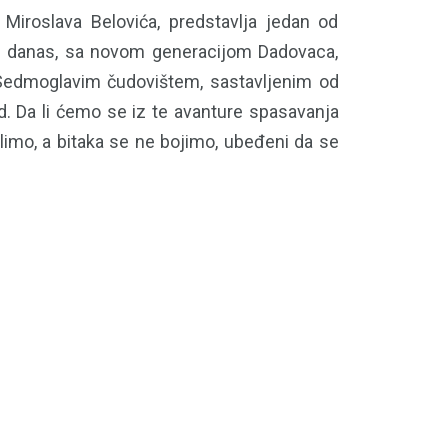
 Miroslava Belovića, predstavlja jedan od
a i danas, sa novom generacijom Dadovaca,
Sedmoglavim čudovištem, sastavljenim od
. Da li ćemo se iz te avanture spasavanja
limo, a bitaka se ne bojimo, ubeđeni da se