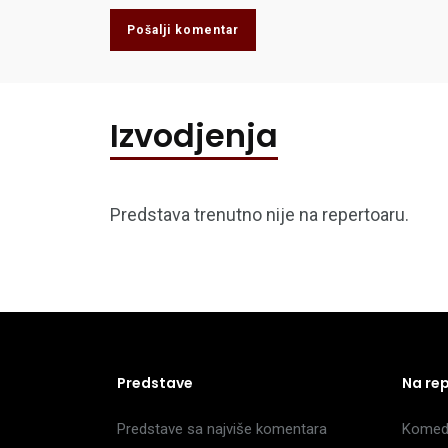
Pošalji komentar
Izvodjenja
Predstava trenutno nije na repertoaru.
Predstave
Na re
Predstave sa najviše komentara
Komedi