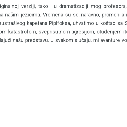
inalnoj verziji, tako i u dramatizaciji mog profesora,
u na našim jezicima. Vremena su se, naravno, promenil
ustrašivog kapetana Piplfoksa, uhvatimo u koštac sa 
m katastrofom, sveprisutnom agresijom, otuđenjem itd
edajući našu predstavu. U svakom slučaju, mi avanture vo