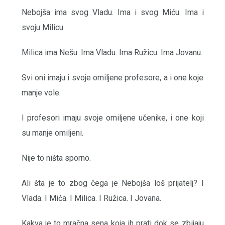
Nebojša ima svog Vladu. Ima i svog Miću. Ima i
svoju Milicu
Milica ima Nešu. Ima Vladu. Ima Ružicu. Ima Jovanu.
Svi oni imaju i svoje omiljene profesore, a i one koje
manje vole.
I profesori imaju svoje omiljene učenike, i one koji
su manje omiljeni.
Nije to ništa sporno.
Ali šta je to zbog čega je Nebojša loš prijatelj? I
Vlada. I Mića. I Milica. I Ružica. I Jovana.
Kakva je to mračna sena koja ih prati dok se zbijaju