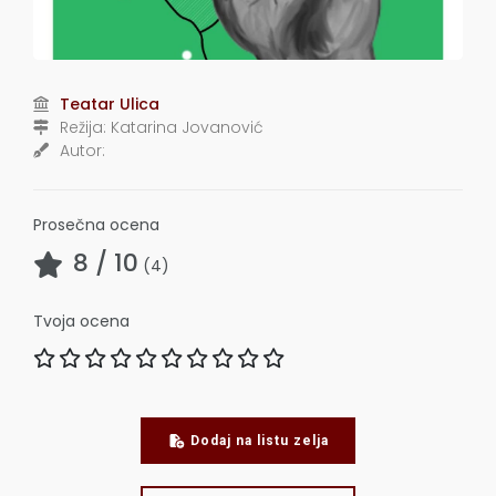
Teatar Ulica
Režija:
Katarina Jovanović
Autor:
Prosečna ocena
8
/ 10
(
4
)
Tvoja ocena
Dodaj na listu zelja