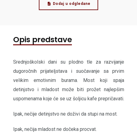
Dodaj u odgledane
Opis predstave
Srednjoškolski dani su plodno tle za razvijanje
dugoročnih prijateljstava i suočavanje sa prvim
velikim emotivnim burama. Most koji spaja
detinjstvo i mladost može biti prožet najlepšim
uspomenama koje će se uz šoljicu kafe prepričavati.
Ipak, nečije detinjstvo ne doživi da stupi na most.
Ipak, nečija mladost ne dočeka procvat.