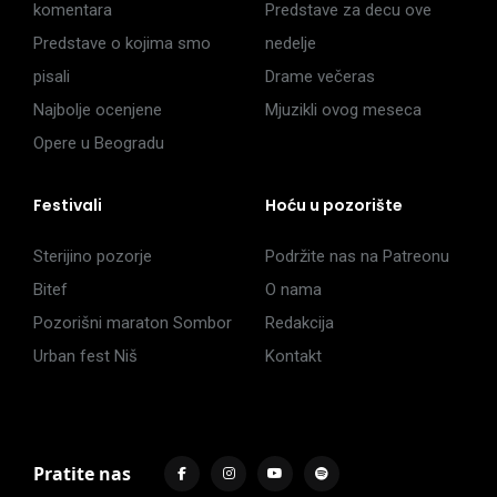
komentara
Predstave za decu ove
Predstave o kojima smo
nedelje
pisali
Drame večeras
Najbolje ocenjene
Mjuzikli ovog meseca
Opere u Beogradu
Festivali
Hoću u pozorište
Sterijino pozorje
Podržite nas na Patreonu
Bitef
O nama
Pozorišni maraton Sombor
Redakcija
Urban fest Niš
Kontakt
Pratite nas