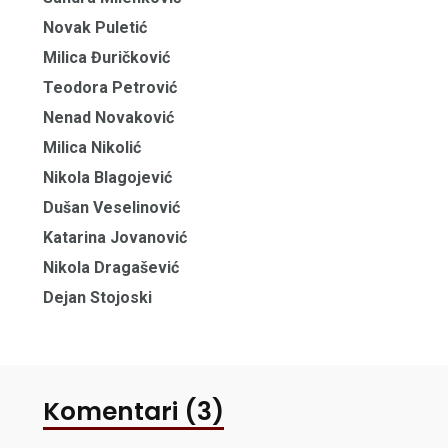
Novak Puletić
Milica Đuričković
Teodora Petrović
Nenad Novaković
Milica Nikolić
Nikola Blagojević
Dušan Veselinović
Katarina Jovanović
Nikola Dragašević
Dejan Stojoski
Komentari (3)