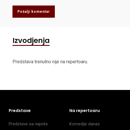
Pošalji komentar
Izvodjenja
Predstava trenutno nije na repertoaru.
Predstave
Na repertoaru
Predstave sa najviše
Komedije danas