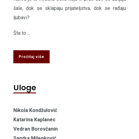
šale, dok se sklapaju prijateljstva, dok se rađaju
ljubavi?
Šta to ...
Pročitaj više
Uloge
Nikola Kondžulović
Katarina Kaplanec
Vedran Borovčanin
Sandra Milenković