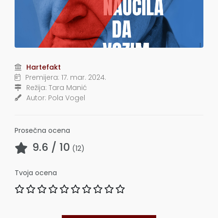
Hartefakt
Premijera:
17. mar. 2024.
Režija:
Tara Manić
Autor:
Pola Vogel
Prosečna ocena
9.6
/ 10
(
12
)
Tvoja ocena