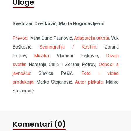
Uloge
Svetozar Cvetković, Marta Bogosavljević
Prevod:
Ivana Đurić Paunović,
Adaptacija teksta:
Vuk
Bošković,
Scenografija / Kostim:
Zorana
Petrov,
Muzika:
Vladimir Pejković,
Dizajn
svetla:
Nemanja Calić i Zorana Petrov,
Odnosi s
javnošću:
Slavica Pešić,
Foto i video
produkcija:
Marko Stojanović,
Autor plakata:
Marko
Stojanović
Komentari (0)