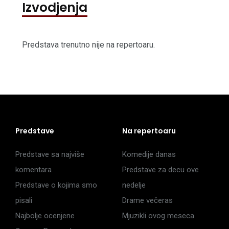
Izvodjenja
Predstava trenutno nije na repertoaru.
Predstave
Na repertoaru
Predstave sa najviše
Komedije danas
komentara
Predstave za decu ove
Predstave o kojima smo
nedelje
pisali
Drame večeras
Najbolje ocenjene
Mjuzikli ovog meseca