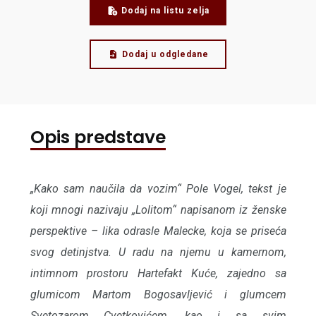
Dodaj na listu zelja
Dodaj u odgledane
Opis predstave
„Kako sam naučila da vozim“ Pole Vogel, tekst je
koji mnogi nazivaju „Lolitom“ napisanom iz ženske
perspektive – lika odrasle Malecke, koja se priseća
svog detinjstva. U radu na njemu u kamernom,
intimnom prostoru Hartefakt Kuće, zajedno sa
glumicom Martom Bogosavljević i glumcem
Svetozarom Cvetkovićem, kao i sa svim