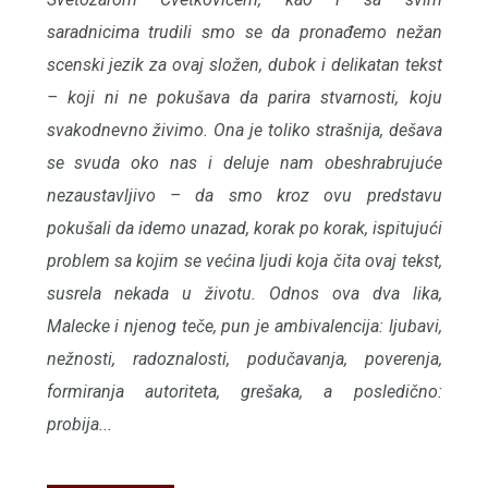
saradnicima trudili smo se da pronađemo nežan
scenski jezik za ovaj složen, dubok i delikatan tekst
– koji ni ne pokušava da parira stvarnosti, koju
svakodnevno živimo. Ona je toliko strašnija, dešava
se svuda oko nas i deluje nam obeshrabrujuće
nezaustavljivo – da smo kroz ovu predstavu
pokušali da idemo unazad, korak po korak, ispitujući
problem sa kojim se većina ljudi koja čita ovaj tekst,
susrela nekada u životu. Odnos ova dva lika,
Malecke i njenog teče, pun je ambivalencija: ljubavi,
nežnosti, radoznalosti, podučavanja, poverenja,
formiranja autoriteta, grešaka, a posledično:
probija...