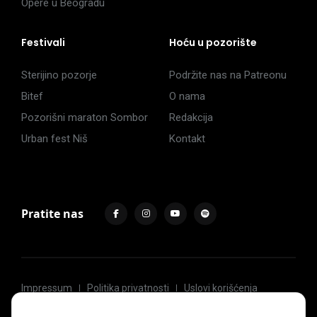
Opere u Beogradu
Festivali
Hoću u pozorište
Sterijino pozorje
Podržite nas na Patreonu
Bitef
O nama
Pozorišni maraton Sombor
Redakcija
Urban fest Niš
Kontakt
Pratite nas
Impressum
Politika privatnosti
Uslovi korišćenja
© 2017 -
2026
. Sva prava zadržava Hoću u pozorište.