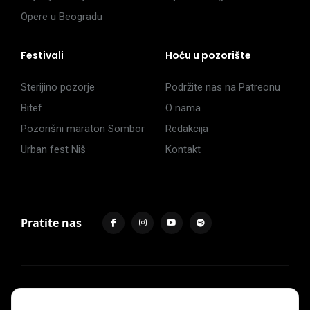
Opere u Beogradu
Festivali
Hoću u pozorište
Sterijino pozorje
Podržite nas na Patreonu
Bitef
O nama
Pozorišni maraton Sombor
Redakcija
Urban fest Niš
Kontakt
Pratite nas
Impressum
Politika privatnosti
Uslovi korišćenja