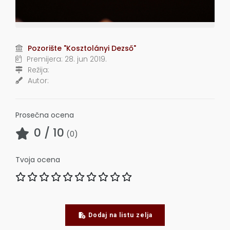
Pozorište "Kosztolányi Dezső"
Premijera:
28. jun 2019.
Režija:
Autor:
Prosečna ocena
0
/ 10
(
0
)
Tvoja ocena
Dodaj na listu zelja