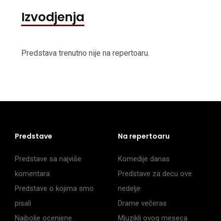
Izvodjenja
Predstava trenutno nije na repertoaru.
Predstave
Na repertoaru
Predstave sa najviše
Komedije danas
komentara
Predstave za decu ove
Predstave o kojima smo
nedelje
pisali
Drame večeras
Najbolje ocenjene
Mjuzikli ovog meseca