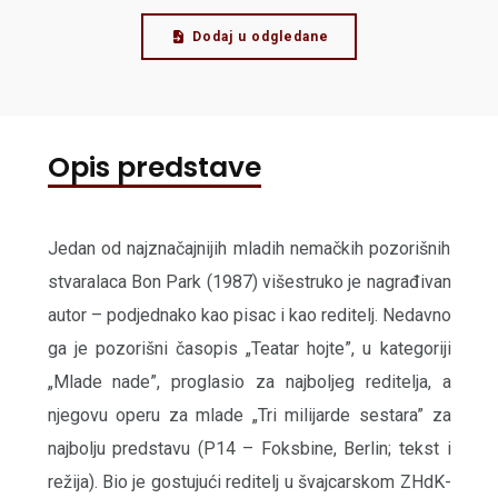
Dodaj u odgledane
Opis predstave
Jedan od najznačajnijih mladih nemačkih pozorišnih
stvaralaca Bon Park (1987) višestruko je nagrađivan
autor – podjednako kao pisac i kao reditelj. Nedavno
ga je pozorišni časopis „Teatar hojte”, u kategoriji
„Mlade nade”, proglasio za najboljeg reditelja, a
njegovu operu za mlade „Tri milijarde sestara” za
najbolju predstavu (P14 – Foksbine, Berlin; tekst i
režija). Bio je gostujući reditelj u švajcarskom ZHdK-