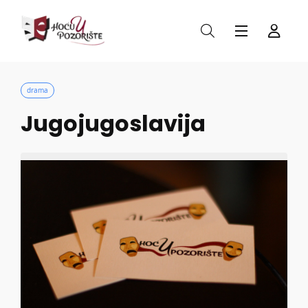
drama
Jugojugoslavija