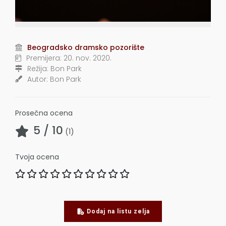
Beogradsko dramsko pozorište
Premijera:
20. nov. 2020.
Režija:
Bon Park
Autor:
Bon Park
Prosečna ocena
5
/ 10
(
1
)
Tvoja ocena
Dodaj na listu zelja