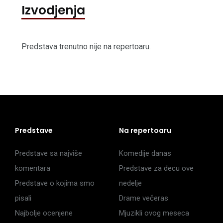
Izvodjenja
Predstava trenutno nije na repertoaru.
Predstave
Na repertoaru
Predstave sa najviše
Komedije danas
komentara
Predstave za decu ove
Predstave o kojima smo
nedelje
pisali
Drame večeras
Najbolje ocenjene
Mjuzikli ovog meseca