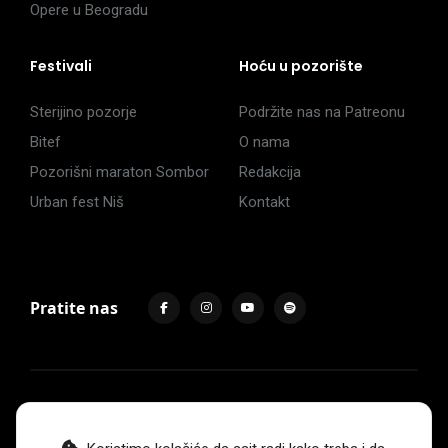
Opere u Beogradu
Festivali
Hoću u pozorište
Sterijino pozorje
Podržite nas na Patreonu
Bitef
O nama
Pozorišni maraton Sombor
Redakcija
Urban fest Niš
Kontakt
Pratite nas
Impressum
Politika privatnosti
Uslovi korišćenja
© 2017 -
2026
. Sva prava zadržava Hoću u pozorište.