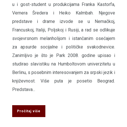
u i gost-student u produkcijama Franka Kastorfa,
Vernera Šredera i Heiko Kalmbah. Njegove
predstave i drame izvode se u Nemačkoj,
Francuskoj, Italiji, Poljskoj i Rusiji, a rad se odlikuje
svojevrsnom melanholijom i istančanim osećajem
za apsurde socijalne i političke svakodnevice.
Zanimljivo je što je Park 2008. godine upisao i
studirao slavistiku na Humboltovom univerzitetu u
Berlinu, s posebnim interesovanjem za srpski jezik i
književnost. Više puta je posetio Beograd.
Predstava...
Pročitaj više