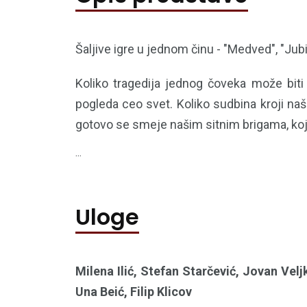
Šaljive igre u jednom činu - "Medved", "Jubil
Koliko tragedija jednog čoveka može bit
pogleda ceo svet. Koliko sudbina kroji n
gotovo se smeje našim sitnim brigama, koj
...
Uloge
Milena Ilić, Stefan Starčević, Jovan Velj
Una Beić, Filip Klicov