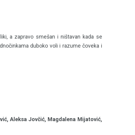
iki, a zapravo smešan i ništavan kada se
ednočinkama duboko voli i razume čoveka i
jević, Aleksa Jovčić, Magdalena Mijatović,