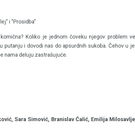
ej" i "Prosidba"
i komična? Koliko je jednom čoveku njegov problem vel
ašu putanju i dovodi nas do apsurdnih sukoba. Čehov u j
e nama deluju zastrašujuće.
ković, Sara Simović, Branislav Ćalić, Emilija Milosavl