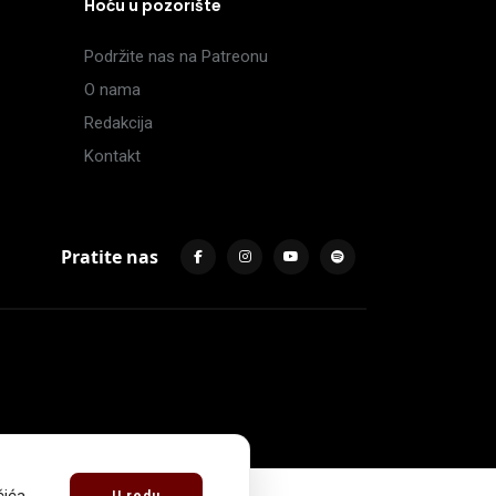
Hoću u pozorište
Podržite nas na Patreonu
O nama
Redakcija
Kontakt
Pratite nas