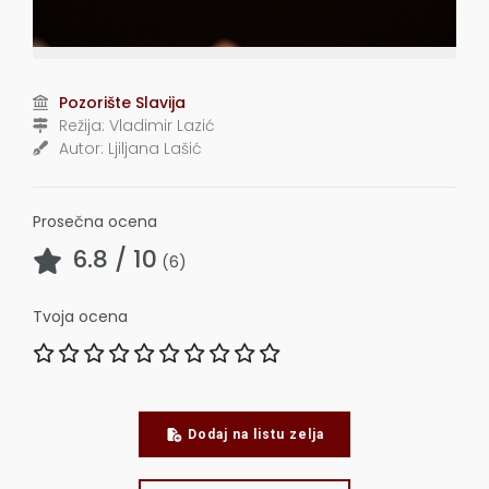
Pozorište Slavija
Režija:
Vladimir Lazić
Autor:
Ljiljana Lašić
Prosečna ocena
6.8
/ 10
(
6
)
Tvoja ocena
Dodaj na listu zelja