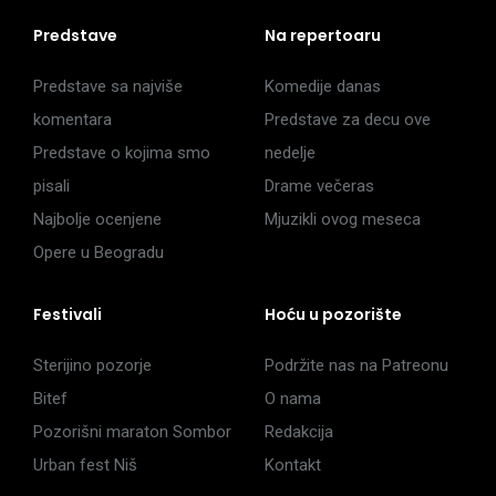
Predstave
Na repertoaru
Predstave sa najviše
Komedije danas
komentara
Predstave za decu ove
Predstave o kojima smo
nedelje
pisali
Drame večeras
Najbolje ocenjene
Mjuzikli ovog meseca
Opere u Beogradu
Festivali
Hoću u pozorište
Sterijino pozorje
Podržite nas na Patreonu
Bitef
O nama
Pozorišni maraton Sombor
Redakcija
Urban fest Niš
Kontakt