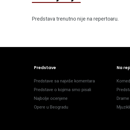
Predstava trenutno nije na repertoaru.
Predstave
Na re
Predstave sa najviše komentara
Komedi
Predstave o kojima smo pisali
Predst
Najbolje ocenjene
Drame 
Opere u Beogradu
Mjuzik