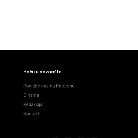
Hoću u pozorište
Podržite nas na Patreonu
O nama
Redakcija
Kontakt