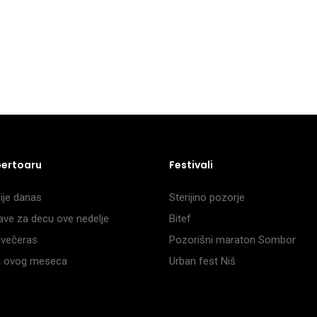
pertoaru
Festivali
je danas
Sterijino pozorje
ave za decu ove nedelje
Bitef
večeras
Pozorišni maraton Sombor
li ovog meseca
Urban fest Niš