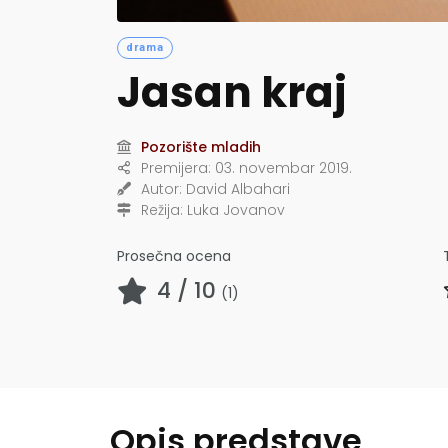
drama
Jasan kraj
Pozorište mladih
Premijera:
03. novembar 2019.
Autor:
David Albahari
Režija:
Luka Jovanov
Prosečna ocena
4
/ 10
(
1
)
Opis predstave