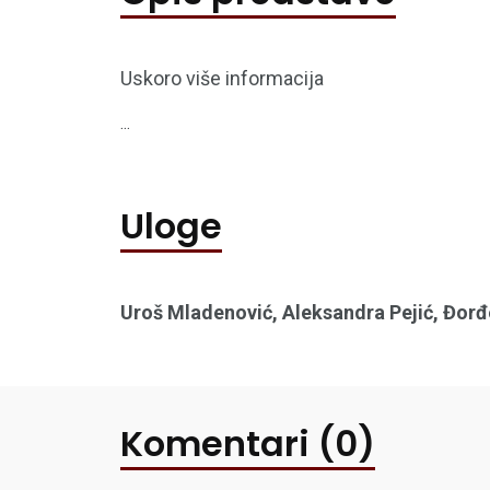
Uskoro više informacija
...
Uloge
Uroš Mladenović, Aleksandra Pejić, Đorđ
Komentari (0)