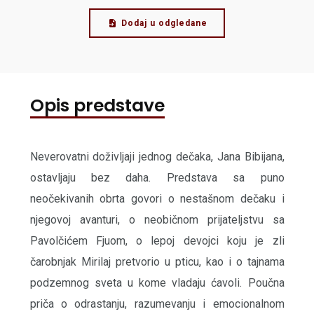
Dodaj u odgledane
Opis predstave
Neverovatni doživljaji jednog dečaka, Jana Bibijana,
ostavljaju bez daha. Predstava sa puno
neočekivanih obrta govori o nestašnom dečaku i
njegovoj avanturi, o neobičnom prijateljstvu sa
Pavolčićem Fjuom, o lepoj devojci koju je zli
čarobnjak Mirilaj pretvorio u pticu, kao i o tajnama
podzemnog sveta u kome vladaju ćavoli. Poučna
priča o odrastanju, razumevanju i emocionalnom