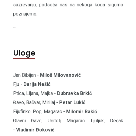
sazrevanju, podseća nas na nekoga koga sigurno
poznajemo.
...
Uloge
Jan Bibijan -
Miloš Milovanović
Fju -
Darija Nešić
Ptica, Lijana, Majka -
Dubravka Brkić
Đavo, Bačvar, Mirilaj -
Petar Lukić
Fijufinko, Pop, Magarac -
Milomir Rakić
Glavni Đavo, Učitelj, Magarac, Ljuljuk, Dečak
-
Vladimir Đoković