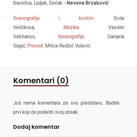
Đavolica, Ljuljuk, Dečak -
Nevena Brzaković
Scenografija i kostim:
Svila
Veličkova,
Muzika:
Vasilen
Valchanov,
Koreografija:
Danijela
Sagić,
Prevod:
Milica Redžić Vulević
Komentari (0)
Još nema komentara za ovu predstavu. Budite
prvi koji će podeliti svoj utisak.
Dodaj komentar