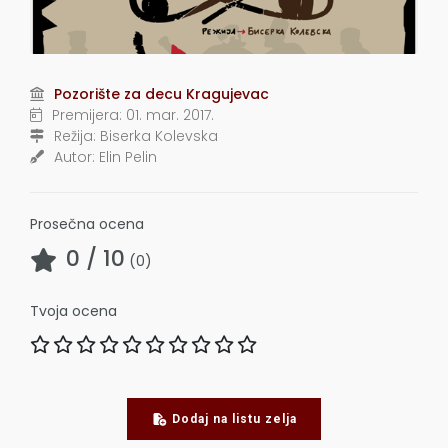
Pozorište za decu Kragujevac
Premijera:
01. mar. 2017.
Režija:
Biserka Kolevska
Autor:
Elin Pelin
Prosečna ocena
0
/ 10
(
0
)
Tvoja ocena
Dodaj na listu zelja