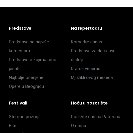
Predstave
Na repertoaru
Predstave sa najviše
Komedije danas
komentara
Predstave za decu ove
Predstave o kojima smo
nedelje
pisali
Drame večeras
Najbolje ocenjene
Mjuzikli ovog meseca
Opere u Beogradu
Festivali
Hoću u pozorište
Sterijino pozorje
Podržite nas na Patreonu
Bitef
O nama