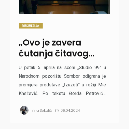
RECENZIJA
„Ovo je zavera
ćutanja čitavog
društva”
U petak 5. aprila na sceni „Studio 99” u
Narodnom pozorištu Sombor odigrana je
premijera predstave „Izuzeti” u režiji Mie
Knežević. Po tekstu Đorđa Petrovića,
predstava donosi potresnu i bolno
Irina Sekulić
09.04.2024
savremenu temu, kojoj je cilj da iskreno
uzdrma publiku i ostavi promenu na svakoj
individui po izlasku iz teatra. Tema koja je