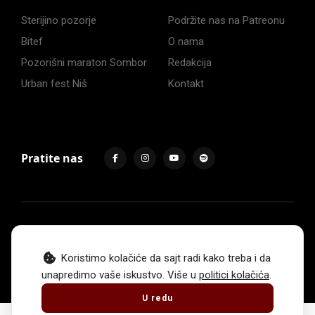
Sterijino pozorje
Podržite nas na Patreonu
Bitef
O nama
Pozorišni maraton Sombor
Redakcija
Urban fest Niš
Kontakt
Pratite nas
Impressum
Politika privatnosti
Uslovi korišćenja
© 2017 -
2026
. Sva prava zadržava Hoću u pozorište.
Koristimo kolačiće da sajt radi kako treba i da
unapredimo vaše iskustvo. Više u
politici kolačića
.
U redu