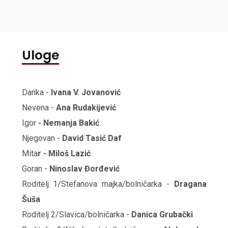
specifična i pogađa pojedince, post...
Uloge
Danka -
Ivana V. Jovanović
Nevena -
Ana Rudakijević
Igor
- Nemanja Bakić
Njegovan -
David Tasić Daf
Mita
r - Miloš Lazić
Goran -
Ninoslav Đorđević
Roditelj 1/Stefanova majka/bolničarka -
Dragana
Šuša
Roditelj 2/Slavica/bolničarka -
Danica Grubački