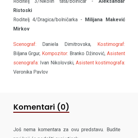
Roditelj 3/Nikolin tata/bolničar -
Aleksandar
Ristoski
Roditelj 4/Dragica/bolničarka -
Milijana Makević
Mirkov
Scenograf:
Daniela Dimitrovska,
Kostimograf:
Biljana Grgur,
Kompozitor:
Branko Džinović,
Asistent
scenografa:
Ivan Nikolovski,
Asistent kostimografa:
Veronika Pavlov
Komentari (0)
Još nema komentara za ovu predstavu. Budite