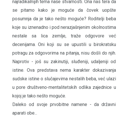
najradikalnijih tema naše stvarnosti. Ona nas tera da
se pitamo kako je moguće da čovek uopšte
posumnja da je tako nešto moguće? Roditelji beba
koje su iznenadno i pod nerazjašnjenim okolnostima
nestale sa lica zemlje, traže odgovore već
decenijama. Oni koji su se upustili u birokratsku
potragu za odgovorima na pitanja, nisu došli do njih.
Naprotiv - još su zakinutiji, sluđeniji, udaljeniji od
istine. Ova predstava nema karakter dokazivanja
sudske istine o slučajevima nestalih beba, već ulazi
u pore društveno-mentalitetskih odlika zajednice u
kojoj je tako nešto moguće.
Daleko od svoje prvobitne namene - da državni
aparati obe...