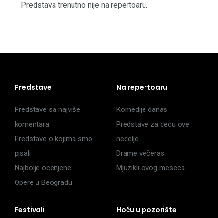
Predstava trenutno nije na repertoaru.
Predstave
Na repertoaru
Predstave sa najviše
Komedije danas
komentara
Predstave za decu ove
Predstave o kojima smo
nedelje
pisali
Drame večeras
Najbolje ocenjene
Mjuzikli ovog meseca
Opere u Beogradu
Festivali
Hoću u pozorište