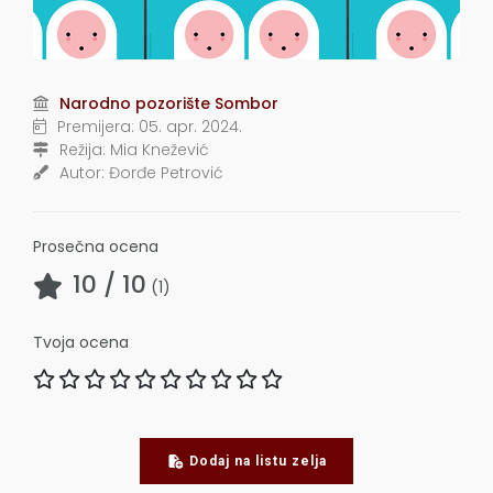
Narodno pozorište Sombor
Premijera:
05. apr. 2024.
Režija:
Mia Knežević
Autor:
Đorđe Petrović
Prosečna ocena
10
/ 10
(
1
)
Tvoja ocena
Dodaj na listu zelja