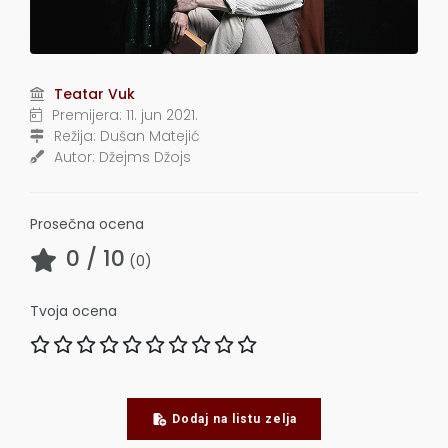
Teatar Vuk
Premijera:
11. jun 2021.
Režija:
Dušan Matejić
Autor:
Džejms Džojs
Prosečna ocena
0
/ 10
(
0
)
Tvoja ocena
Dodaj na listu zelja