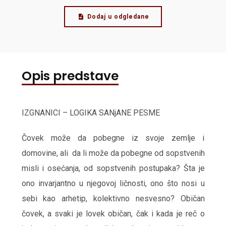
Dodaj u odgledane
Opis predstave
IZGNANICI – LOGIKA SANjANE PESME
Čovek može da pobegne iz svoje zemlje i
domovine, ali da li može da pobegne od sopstvenih
misli i osećanja, od sopstvenih postupaka? Šta je
ono invarjantno u njegovoj ličnosti, ono što nosi u
sebi kao arhetip, kolektivno nesvesno? Običan
čovek, a svaki je lovek običan, čak i kada je reč o