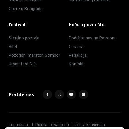
Najbolje ocenjene
Mjuzikli ovog meseca
Opere u Beogradu
Festivali
Hoću u pozorište
Sterijino pozorje
Podržite nas na Patreonu
Bitef
O nama
Pozorišni maraton Sombor
Redakcija
Urban fest Niš
Kontakt
Pratite nas
Impressum
Politika privatnosti
Uslovi korišćenja