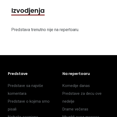
Izvodjenja
Predstava trenutno nije na repertoaru.
Predstave
Na repertoaru
Predstave sa najviše
Komedije danas
komentara
Predstave za decu ove
Predstave o kojima smo
nedelje
pisali
Drame večeras