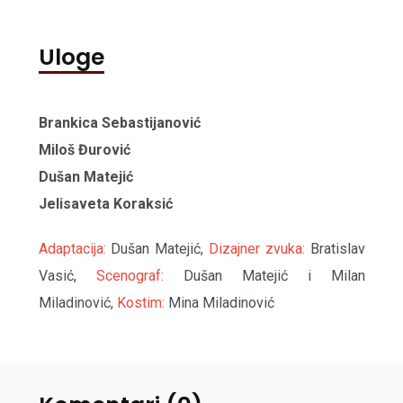
Uloge
Brankica Sebastijanović
Miloš Đurović
Dušan Matejić
Jelisaveta Koraksić
Adaptacija:
Dušan Matejić,
Dizajner zvuka:
Bratislav
Vasić,
Scenograf:
Dušan Matejić i Milan
Miladinović,
Kostim:
Mina Miladinović