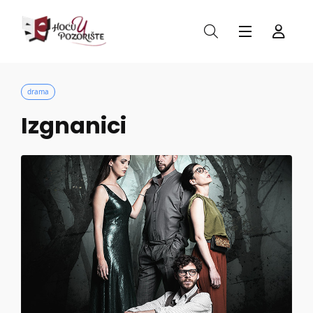
drama
Izgnanici