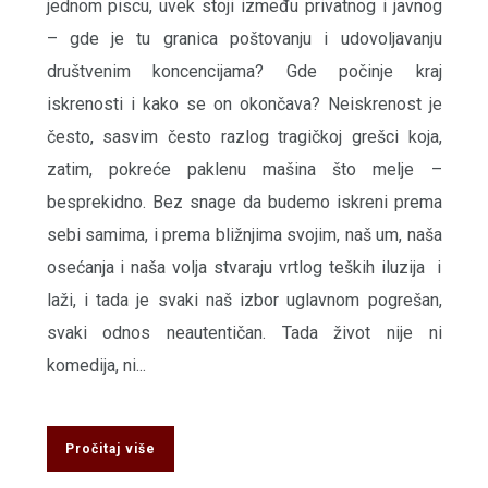
jednom piscu, uvek stoji između privatnog i javnog
– gde je tu granica poštovanju i udovoljavanju
društvenim koncencijama? Gde počinje kraj
iskrenosti i kako se on okončava? Neiskrenost je
često, sasvim često razlog tragičkoj grešci koja,
zatim, pokreće paklenu mašina što melje –
besprekidno. Bez snage da budemo iskreni prema
sebi samima, i prema bližnjima svojim, naš um, naša
osećanja i naša volja stvaraju vrtlog teških iluzija i
laži, i tada je svaki naš izbor uglavnom pogrešan,
svaki odnos neautentičan. Tada život nije ni
komedija, ni...
Pročitaj više