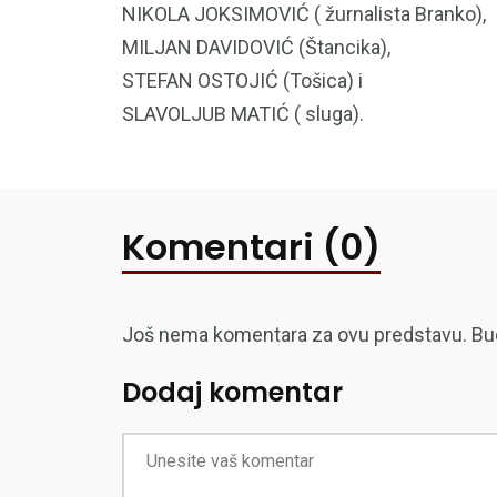
NIKOLA JOKSIMOVIĆ ( žurnalista Branko),
MILJAN DAVIDOVIĆ (Štancika),
STEFAN OSTOJIĆ (Tošica) i
SLAVOLJUB MATIĆ ( sluga).
Komentari (0)
Još nema komentara za ovu predstavu. Budite
Dodaj komentar