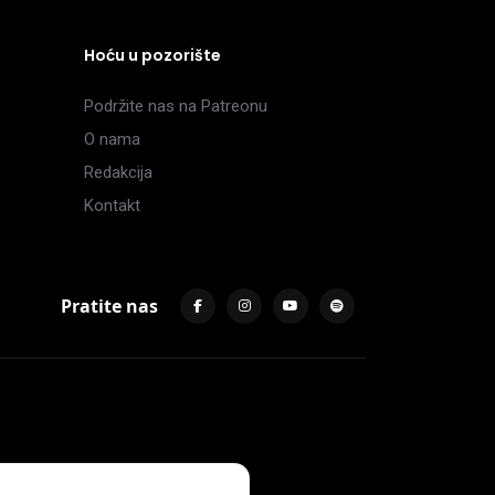
Hoću u pozorište
Podržite nas na Patreonu
O nama
Redakcija
Kontakt
Pratite nas