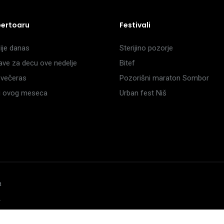
pertoaru
Festivali
je danas
Sterijino pozorje
ave za decu ove nedelje
Bitef
večeras
Pozorišni maraton Sombor
li ovog meseca
Urban fest Niš
a
.