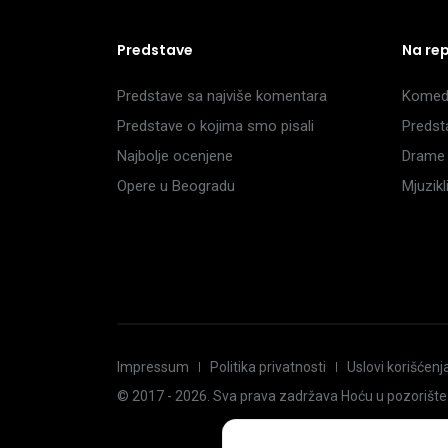
Predstave
Na re
Predstave sa najviše komentara
Komedi
Predstave o kojima smo pisali
Predst
Najbolje ocenjene
Drame 
Opere u Beogradu
Mjuzik
Impressum
Politika privatnosti
Uslovi korišćenj
© 2017 -
2026
. Sva prava zadržava Hoću u pozorište