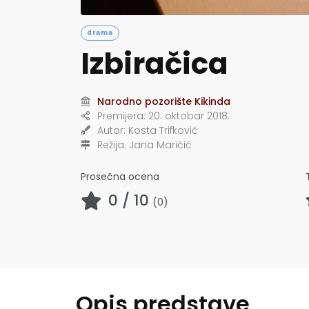
drama
Izbiračica
Narodno pozorište Kikinda
Premijera:
20. oktobar 2018.
Autor:
Kosta Trifković
Režija:
Jana Maričić
Prosečna ocena
0
/ 10
(
0
)
Opis predstave