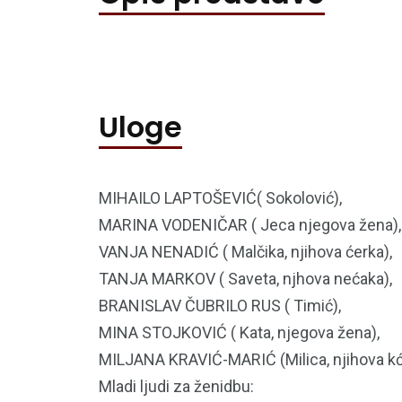
Uloge
MIHAILO LAPTOŠEVIĆ( Sokolović),
MARINA VODENIČAR ( Jeca njegova žena),
VANJA NENADIĆ ( Malčika, njihova ćerka),
TANJA MARKOV ( Saveta, njhova nećaka),
BRANISLAV ČUBRILO RUS ( Timić),
MINA STOJKOVIĆ ( Kata, njegova žena),
MILJANA KRAVIĆ-MARIĆ (Milica, njihova kć
Mladi ljudi za ženidbu: