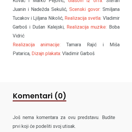
Kovač i Marko Pejović,
Glasovi iz offa:
Stefan
Juanin i Nadežda Sekulić,
Scenski govor:
Smiljana
Tucakov i Ljiljana Nikolić,
Realizacija svetla
: Vladimir
Garboš i Dušan Kalejski,
Realizacija muzike:
Boba
Vidrić
Realizacija animacije:
Tamara Rajić i Miša
Patarica,
Dizajn plakata:
Vladimir Garboš
Komentari (0)
Još nema komentara za ovu predstavu. Budite
prvi koji će podeliti svoj utisak.