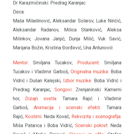
Dr Karazmičinski: Predrag Karanjac
Deca:
Maša Miladinović, Aleksandar Solarov, Luka Ninčić,
Aleksandar Radanov, Milica Stanković, Aleksa
Milinkov, Jovana Janjić, Dunja Milić, Vuk Savić,
Marijana Božin, Kristina Đorđević, Una Antunović
Mentor:
Smiljana Tucakov;
Producent:
Smiljana
Tucakov i Vladimir Garboš,
Originalna muzika:
Boba
Vidrić i Dušan Kalejski,
Izbor muzike:
Boba Vidrić i
Predrag Karanjac,
Songovi:
Zrenjaninski Kamerni
hor,
Dizajn svetla:
Tamara Rajić i Vladimir
Garboš,
Animacija i scenski efekti:
Tamara
Rajić,
Kostimi:
Neda Kovač,
Rekvizita i scenografija:
Miša Patarica i Boba Vidrić,
Scenski pokret:
Neda