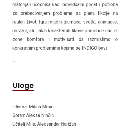
materijali učesnika kao individualni pečat i potreba
za prebacivanjem problema sa plana fikcije na
realan život. Igra mladih glumaca, svetla, animacije,
muzike, ali i jakih karakternih likova pomeriće nas iz
zone komfora i motivisati da razmislimo o
konkretnim problemima kojima se INDIGO bavi.
...
Uloge
Olivera: Milica Mršić
Goran: Aleksa Ninčić
Učitelj Mile: Aleksandar Narižan