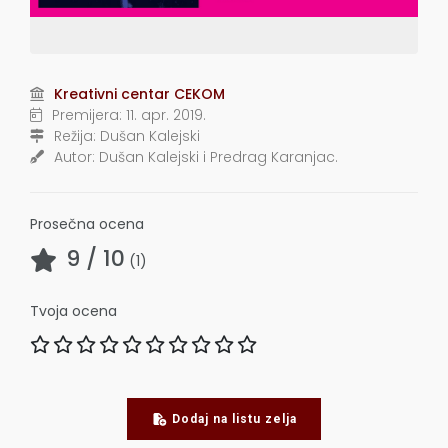
Kreativni centar CEKOM
Premijera:
11. apr. 2019.
Režija:
Dušan Kalejski
Autor:
Dušan Kalejski i Predrag Karanjac.
Prosečna ocena
9
/ 10
(
1
)
Tvoja ocena
Dodaj na listu zelja