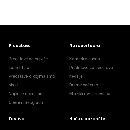
Predstave
Na repertoaru
Predstave sa najviše
Komedije danas
komentara
Predstave za decu ove
Predstave o kojima smo
nedelje
pisali
Drame večeras
Najbolje ocenjene
Mjuzikli ovog meseca
Opere u Beogradu
Festivali
Hoću u pozorište