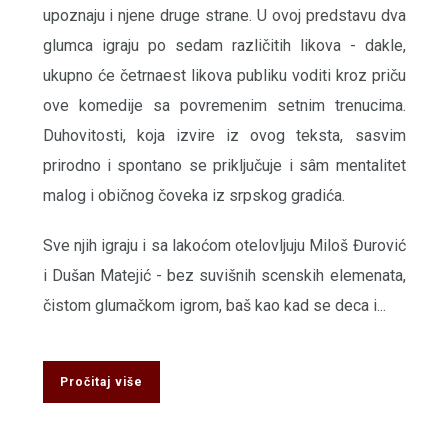
upoznaju i njene druge strane. U ovoj predstavu dva
glumca igraju po sedam različitih likova - dakle,
ukupno će četrnaest likova publiku voditi kroz priču
ove komedije sa povremenim setnim trenucima.
Duhovitosti, koja izvire iz ovog teksta, sasvim
prirodno i spontano se priključuje i sâm mentalitet
malog i običnog čoveka iz srpskog gradića.
Sve njih igraju i sa lakoćom otelovljuju Miloš Đurović
i Dušan Matejić - bez suvišnih scenskih elemenata,
čistom glumačkom igrom, baš kao kad se deca i...
Pročitaj više