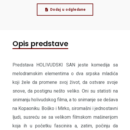
Dodaj u odgledane
Opis predstave
Predstava HOLIVUDSKI SAN jeste komedija sa
melodramskim elementima o dva srpska mladića
koji žele da promene svoj život, da ostvare svoje
snove, da postignu nešto veliko. Oni su statisti na
snimanju holivudskog filma, a to snimanje se dešava
na Kopaoniku. Boško i Mirko, siromašni i jednostavni
ljudi, susreću se sa velikom filmskom mašinerijom
koja ih u početku fascinira a, zatim, počinju da