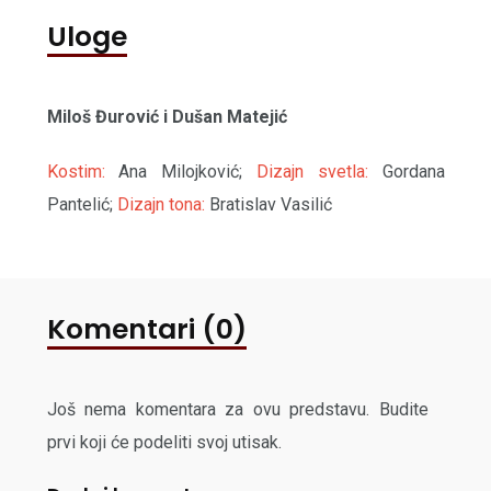
Uloge
Miloš Đurović i Dušan Matejić
Kostim:
Ana Milojković;
Dizajn svetla:
Gordana
Pantelić;
Dizajn tona:
Bratislav Vasilić
Komentari (0)
Još nema komentara za ovu predstavu. Budite
prvi koji će podeliti svoj utisak.