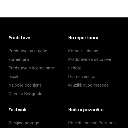
Predstave
Na repertoaru
Predstave sa najviše
Komedije danas
komentara
Predstave za decu ove
Predstave o kojima smo
nedelje
pisali
Drame večeras
Najbolje ocenjene
Mjuzikli ovog meseca
Opere u Beogradu
Festivali
Hoću u pozorište
Sterijino pozorje
Podržite nas na Patreonu