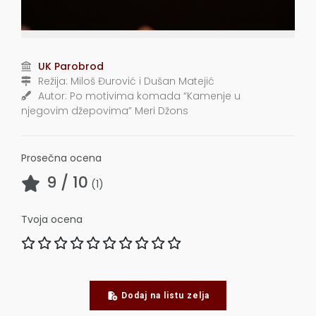
UK Parobrod
Režija:
Miloš Đurović i Dušan Matejić
Autor:
Po motivima komada “Kamenje u
njegovim džepovima” Meri Džons
Prosečna ocena
9
/ 10
(
1
)
Tvoja ocena
Dodaj na listu zelja