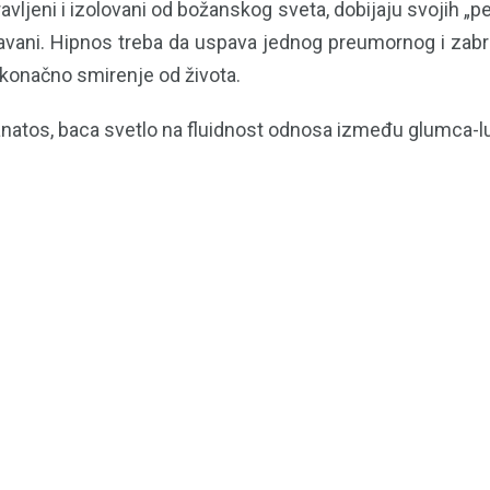
ljeni i izolovani od božanskog sveta, dobijaju svojih „p
tavani. Hipnos treba da uspava jednog preumornog i zab
konačno smirenje od života.
atos, baca svetlo na fluidnost odnosa između glumca-lutk