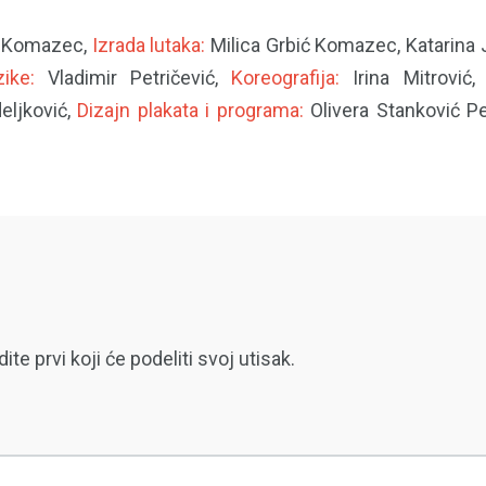
ć Komazec,
Izrada lutaka:
Milica Grbić Komazec, Katarina J
ike:
Vladimir Petričević,
Koreografija:
Irina Mitrović
ljković,
Dizajn plakata i programa:
Olivera Stanković Pe
 prvi koji će podeliti svoj utisak.