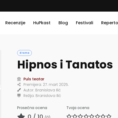
Recenzije
HuPkast
Blog
Festivali
Reperto
drama
Hipnos i Tanatos
Puls teatar
Premijera:
27. mart 2025.
Autor:
Branislava Ilić
Režija:
Branislava Ilić
Prosečna ocena
Tvoja ocena
0
/ 10
(
0
)