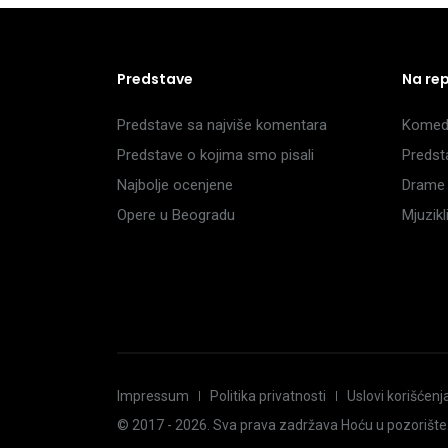
Predstave
Na re
Predstave sa najviše komentara
Komedi
Predstave o kojima smo pisali
Predst
Najbolje ocenjene
Drame 
Opere u Beogradu
Mjuzik
Impressum
Politika privatnosti
Uslovi korišćenj
© 2017 -
2026
. Sva prava zadržava Hoću u pozorište