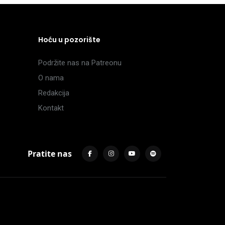
Hoću u pozorište
Podržite nas na Patreonu
O nama
Redakcija
Kontakt
Pratite nas