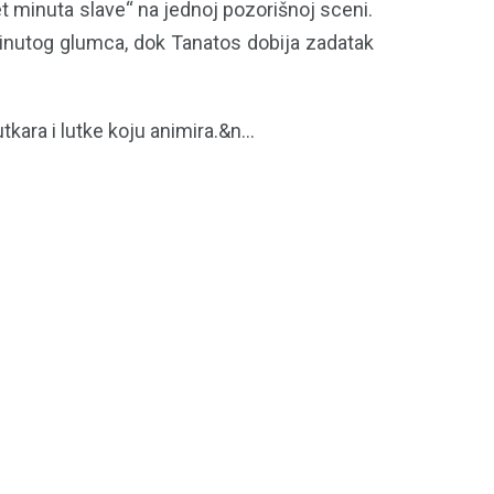
et minuta slave“ na jednoj pozorišnoj sceni.
rinutog glumca, dok Tanatos dobija zadatak
ara i lutke koju animira.&n...