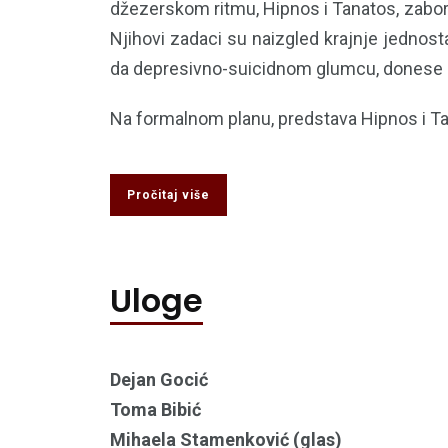
džezerskom ritmu, Hipnos i Tanatos, zaborav
Njihovi zadaci su naizgled krajnje jednos
da depresivno-suicidnom glumcu, donese 
Na formalnom planu, predstava Hipnos i Tan
Pročitaj više
Uloge
Dejan Gocić
Toma Bibić
Mihaela Stamenković (glas)