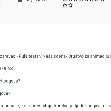
zarevac - Puls teatar/ Naša scena/ Društvo za animaciju i
I GLAS
vet bogova?
gove?
a odrasle, koja preispituje korelaciju ljudi i bogava u 