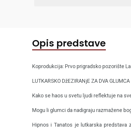
Opis predstave
Koprodukcija: Prvo prigradsko pozorište La
LUTKARSKO DžEZIRANjE ZA DVA GLUMCA 
Kako se haos u svetu ljudi reflektuje na s
Mogu li glumci da nadigraju razmažene bo
Hipnos i Tanatos je lutkarska predstava z