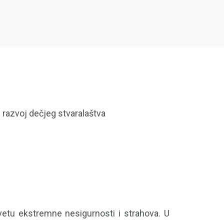
 razvoj dečjeg stvaralaštva
svetu ekstremne nesigurnosti i strahova. U