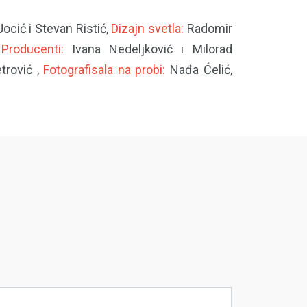
ocić i Stevan Ristić,
Dizajn svetla:
Radomir
,
Producenti:
Ivana Nedeljković i Milorad
trović ,
Fotografisala na probi:
Nađa Ćelić,