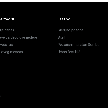
pertoaru
Festivali
je danas
Sterijino pozorje
ave za decu ove nedelje
Bitef
večeras
Pozorišni maraton Sombor
li ovog meseca
Urban fest Niš
a
.