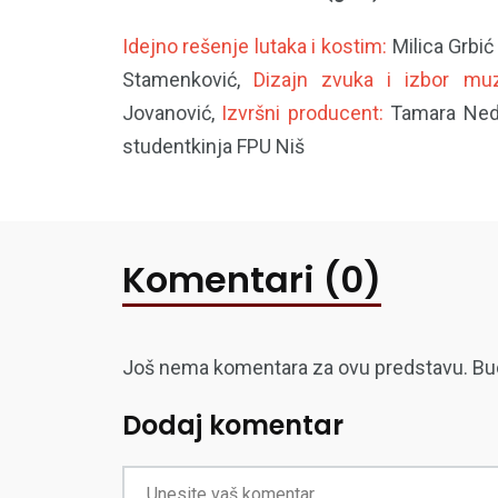
Idejno rešenje lutaka i kostim:
Milica Grbi
Stamenković,
Dizajn zvuka i izbor muz
Jovanović,
Izvršni producent:
Tamara Nede
studentkinja FPU Niš
Komentari (0)
Još nema komentara za ovu predstavu. Budite
Dodaj komentar