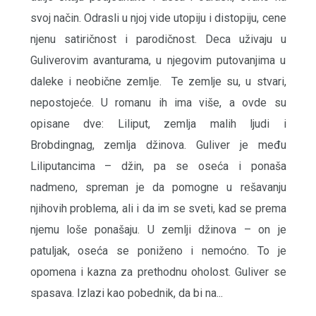
svoj način. Odrasli u njoj vide utopiju i distopiju, cene
njenu satiričnost i parodičnost. Deca uživaju u
Guliverovim avanturama, u njegovim putovanjima u
daleke i neobične zemlje. Te zemlje su, u stvari,
nepostojeće. U romanu ih ima više, a ovde su
opisane dve: Liliput, zemlja malih ljudi i
Brobdingnag, zemlja džinova. Guliver je među
Liliputancima – džin, pa se oseća i ponaša
nadmeno, spreman je da pomogne u rešavanju
njihovih problema, ali i da im se sveti, kad se prema
njemu loše ponašaju. U zemlji džinova – on je
patuljak, oseća se poniženo i nemoćno. To je
opomena i kazna za prethodnu oholost. Guliver se
spasava. Izlazi kao pobednik, da bi na...