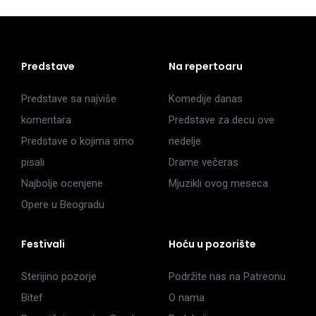
Predstave
Na repertoaru
Predstave sa najviše
Komedije danas
komentara
Predstave za decu ove
Predstave o kojima smo
nedelje
pisali
Drame večeras
Najbolje ocenjene
Mjuzikli ovog meseca
Opere u Beogradu
Festivali
Hoću u pozorište
Sterijino pozorje
Podržite nas na Patreonu
Bitef
O nama