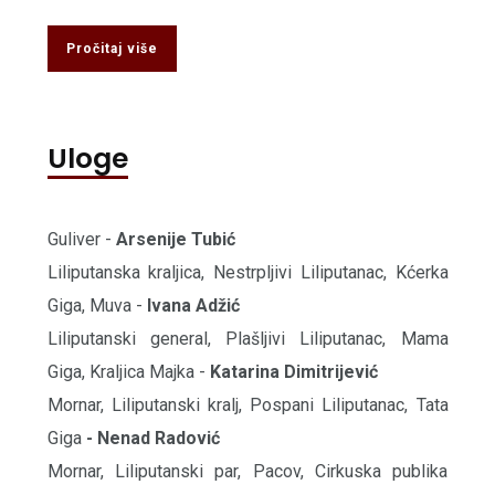
Pročitaj više
Uloge
Guliver -
Arsenije Tubić
Liliputanska kraljica, Nestrpljivi Liliputanac, Kćerka
Giga, Muva -
Ivana Adžić
Liliputanski general, Plašljivi Liliputanac, Mama
Giga, Kraljica Majka -
Katarina Dimitrijević
Mornar, Liliputanski kralj, Pospani Liliputanac, Tata
Giga
- Nenad Radović
Mornar, Liliputanski par, Pacov, Cirkuska publika