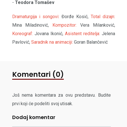
-
Teodora Tomašev
Dramaturgija i songovi:
Đorđe Kosić,
Total dizajn:
Mina Miladinović,
Kompozitor:
Vera Milanković,
Koreograf:
Jovana Ikonić,
Asistent reditelja:
Jelena
Pavlović,
Saradnik na animaciji:
Goran Balančević
Komentari (0)
Još nema komentara za ovu predstavu. Budite
prvi koji će podeliti svoj utisak.
Dodaj komentar