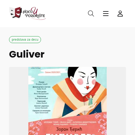
predstava za decu
Guliver