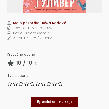
Malo pozorište Duško Radović
Premijera:
16. sep. 2020.
Režija:
Isidora Goncić
Autor:
Dž. Svift / Z. Đerić
Prosečna ocena
10
/ 10
(
1
)
Tvoja ocena
Dodaj na listu zelja