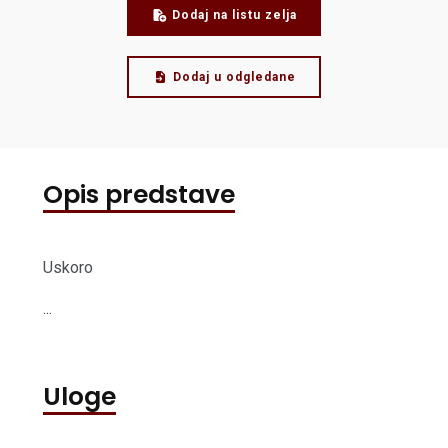
Dodaj na listu zelja
Dodaj u odgledane
Opis predstave
Uskoro
...
Uloge