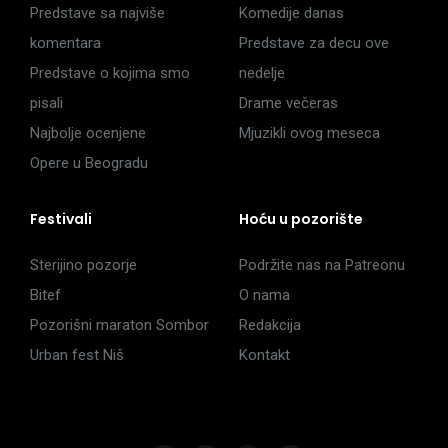
Predstave sa najviše
Komedije danas
komentara
Predstave za decu ove
Predstave o kojima smo
nedelje
pisali
Drame večeras
Najbolje ocenjene
Mjuzikli ovog meseca
Opere u Beogradu
Festivali
Hoću u pozorište
Sterijino pozorje
Podržite nas na Patreonu
Bitef
O nama
Pozorišni maraton Sombor
Redakcija
Urban fest Niš
Kontakt