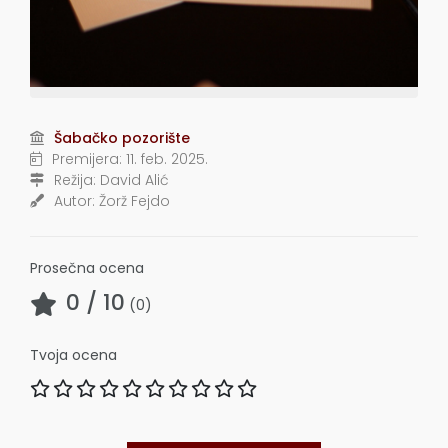
Šabačko pozorište
Premijera:
11. feb. 2025.
Režija:
David Alić
Autor:
Žorž Fejdo
Prosečna ocena
0
/ 10
(
0
)
Tvoja ocena