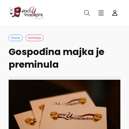
drama
komedija
Gospođina majka je
preminula