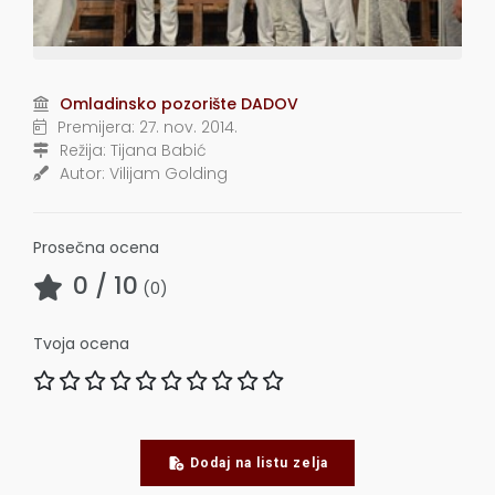
Omladinsko pozorište DADOV
Premijera:
27. nov. 2014.
Režija:
Tijana Babić
Autor:
Vilijam Golding
Prosečna ocena
0
/ 10
(
0
)
Tvoja ocena
Dodaj na listu zelja