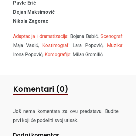
Pavle Erić
Dejan Maksimović
Nikola Zagorac
Adaptacija i dramatizacija:
Bojana Babić,
Scenograf:
Maja Vasić,
Kostimograf:
Lara Popović,
Muzika:
Irena Popović,
Koreografije:
Milan Gromilić
Komentari (0)
Još nema komentara za ovu predstavu. Budite
prvi koji će podeliti svoj utisak.
Dodaj komentar