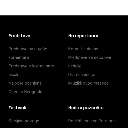
Predstave
Na repertoaru
Predstave sa najviše
Komedije danas
komentara
Predstave za decu ove
Predstave o kojima smo
nedelje
pisali
Drame večeras
Najbolje ocenjene
Mjuzikli ovog meseca
Opere u Beogradu
Festivali
Hoću u pozorište
Sterijino pozorje
Podržite nas na Patreonu