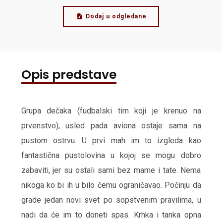
Dodaj u odgledane
Opis predstave
Grupa dečaka (fudbalski tim koji je krenuo na
prvenstvo), usled pada aviona ostaje sama na
pustom ostrvu. U prvi mah im to izgleda kao
fantastična pustolovina u kojoj se mogu dobro
zabaviti, jer su ostali sami bez mame i tate. Nema
nikoga ko bi ih u bilo čemu ograničavao. Počinju da
grade jedan novi svet po sopstvenim pravilima, u
nadi da će im to doneti spas. Krhka i tanka opna