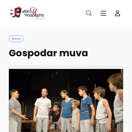
drama
Gospodar muva