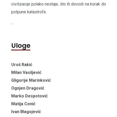
civilizacije polako nestaje, što ih dovodi na korak do
potpune katastrofe.
...
Uloge
Uroš Rakić
Milan Vasiljević
Gligorije Marinković
Ognjen Dragović
Marko Despotović
Matija Conić
Ivan Blagojević