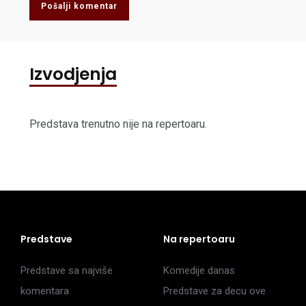
Pošalji komentar
Izvodjenja
Predstava trenutno nije na repertoaru.
Predstave
Na repertoaru
Predstave sa najviše
Komedije danas
komentara
Predstave za decu ove