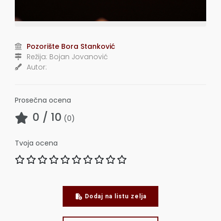
Pozorište Bora Stanković
Režija:
Bojan Jovanović
Autor:
Prosečna ocena
0
/ 10
(
0
)
Tvoja ocena
Dodaj na listu zelja