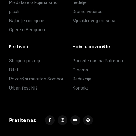
Predstave o kojima smo
nedelje
pisali
Drame večeras
Najbolje ocenjene
Mjuzikli ovog meseca
Opere u Beogradu
Festivali
Hoću u pozorište
Sterijino pozorje
Podržite nas na Patreonu
Bitef
O nama
Pozorišni maraton Sombor
Redakcija
Urban fest Niš
Kontakt
Pratite nas