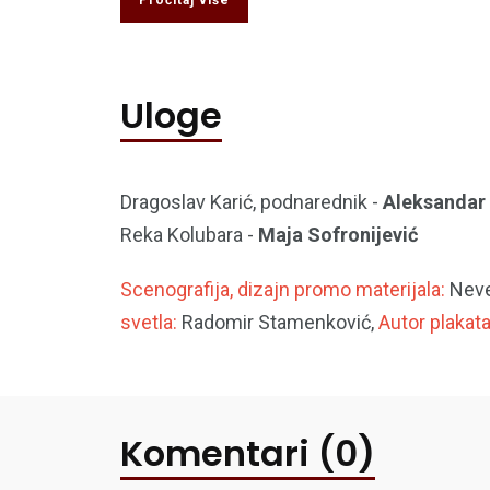
Pročitaj više
Uloge
Dragoslav Karić, podnarednik -
Aleksandar 
Reka Kolubara -
Maja Sofronijević
Scenografija, dizajn promo materijala:
Neve
svetla:
Radomir Stamenković,
Autor plakata
Komentari (0)