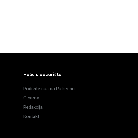
Hoću u pozorište
Podržite nas na Patreonu
O nama
Redakcija
Kontakt