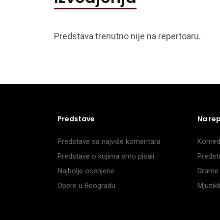
Predstava trenutno nije na repertoaru.
Predstave
Na re
Predstave sa najviše komentara
Komedi
Predstave o kojima smo pisali
Predst
Najbolje ocenjene
Drame 
Opere u Beogradu
Mjuzik