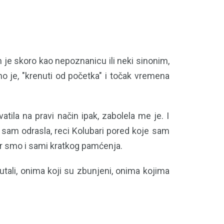
 je skoro kao nepoznanicu ili neki sinonim,
 je, "krenuti od početka" i točak vremena
tila na pravi način ipak, zabolela me je. I
j sam odrasla, reci Kolubari pored koje sam
jer smo i sami kratkog pamćenja.
tali, onima koji su zbunjeni, onima kojima