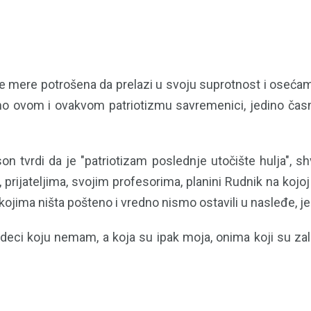
e mere potrošena da prelazi u svoju suprotnost i osećam
mo ovom i ovakvom patriotizmu savremenici, jedino časno
 tvrdi da je "patriotizam poslednje utočište hulja", shva
prijateljima, svojim profesorima, planini Rudnik na kojo
 kojima ništa pošteno i vredno nismo ostavili u nasleđe, 
ci koju nemam, a koja su ipak moja, onima koji su zalu