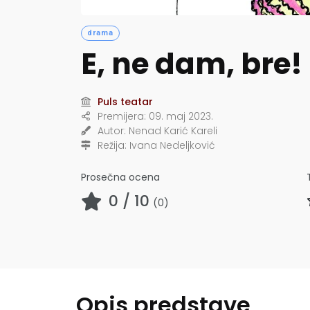
drama
E, ne dam, bre!
Puls teatar
Premijera:
09. maj 2023.
Autor:
Nenad Karić Kareli
Režija:
Ivana Nedeljković
Prosečna ocena
0
/ 10
(
0
)
Opis predstave