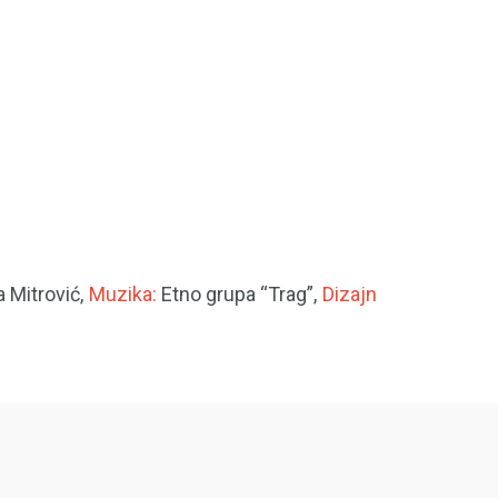
a Mitrović,
Muzika:
Etno grupa “Trag”,
Dizajn