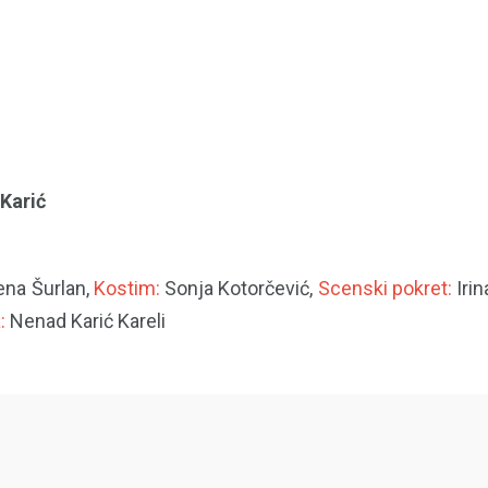
Karić
na Šurlan,
Kostim:
Sonja Kotorčević,
Scenski pokret:
Irin
:
Nenad Karić Kareli