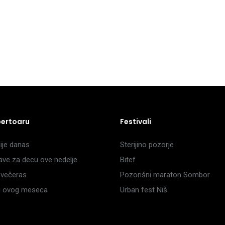
pertoaru
Festivali
je danas
Sterijino pozorje
ave za decu ove nedelje
Bitef
večeras
Pozorišni maraton Sombor
li ovog meseca
Urban fest Niš