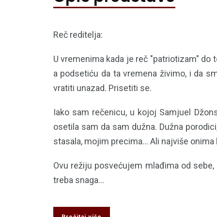
Reč reditelja:
U vremenima kada je reč "patriotizam" do t
a podsetiću da ta vremena živimo, i da s
vratiti unazad. Prisetiti se.
Iako sam rečenicu, u kojoj Samjuel Džonson
osetila sam da sam dužna. Dužna porodici, 
stasala, mojim precima... Ali najviše onima
Ovu režiju posvećujem mlađima od sebe, de
treba snaga...