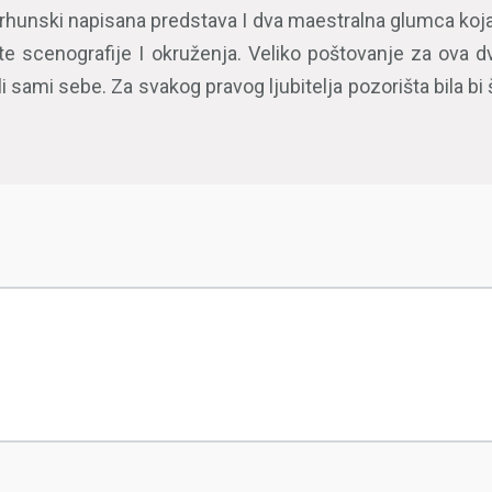
rhunski napisana predstava I dva maestralna glumca koja
čite scenografije I okruženja. Veliko poštovanje za ova
li sami sebe. Za svakog pravog ljubitelja pozorišta bila bi