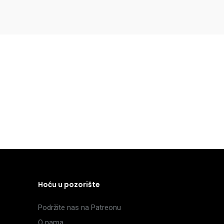
Hoću u pozorište
Podržite nas na Patreonu
O nama