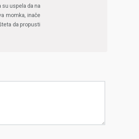
 su uspela da na
 dva momka, inače
 šteta da propusti