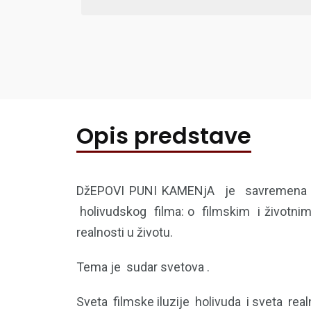
Opis predstave
DžEPOVI PUNI KAMENjA je savremena , t
holivudskog filma: o filmskim i životnim
realnosti u životu.
Tema je sudar svetova .
Sveta filmske iluzije holivuda i sveta real