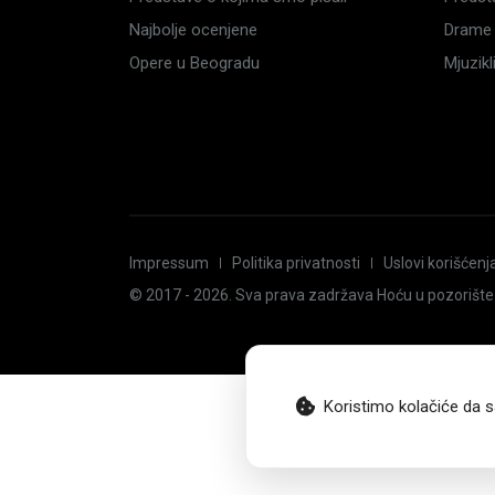
Najbolje ocenjene
Drame 
Opere u Beogradu
Mjuzik
Impressum
Politika privatnosti
Uslovi korišćenj
© 2017 -
2026
. Sva prava zadržava Hoću u pozorište
Koristimo kolačiće da s