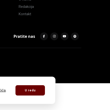
Redakcija
Kontakt
Pratite nas
čića
.
U redu