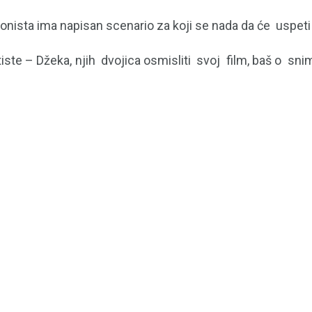
otagonista ima napisan scenario za koji se nada da će usp
tiste – Džeka, njih dvojica osmisliti svoj film, baš o sni