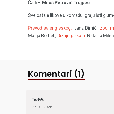
Čarli –
Miloš Petrović Trojpec
Sve ostale likove u komadu igraju isti glumc
Prevod sa engleskog:
Ivana Dimić,
Izbor 
Matija Borbelj,
Dizajn plakata:
Natalija Mile
Komentari (1)
IwG5
25.01.2026