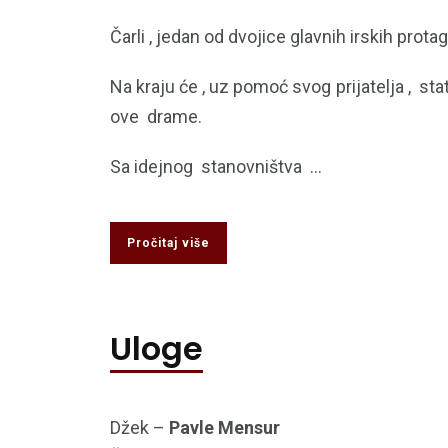
Čarli , jedan od dvojice glavnih irskih pr
Na kraju će , uz pomoć svog prijatelja , sta
ove drame.
Sa idejnog stanovništva ...
Pročitaj više
Uloge
Džek –
Pavle Mensur