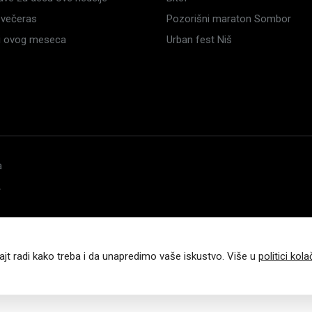
večeras
Pozorišni maraton Sombor
li ovog meseca
Urban fest Niš
a
.
ajt radi kako treba i da unapredimo vaše iskustvo. Više u
politici kola