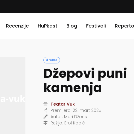
Recenzije
HuPkast
Blog
Festivali
Reperto
drama
Džepovi puni
kamenja
Teatar Vuk
Premijera:
22. mart 2025.
Autor:
Mari Džons
Režija:
Erol Kadić