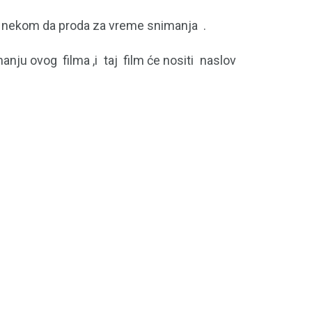
eti nekom da proda za vreme snimanja .
manju ovog filma ,i taj film će nositi naslov