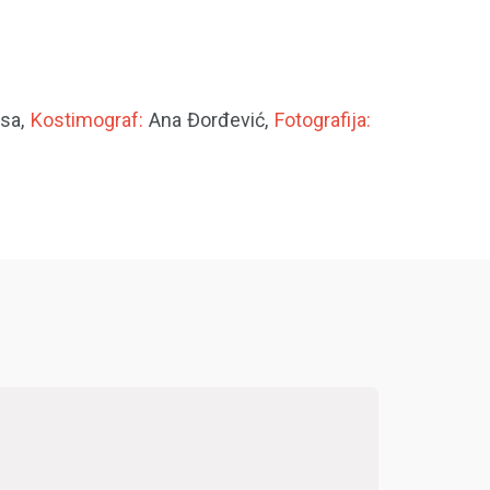
esa,
Kostimograf:
Ana Đorđević,
Fotografija: