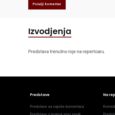
Pošalji komentar
Izvodjenja
Predstava trenutno nije na repertoaru.
Predstave
Na re
Predstave sa najviše komentara
Komedi
Predstave o kojima smo pisali
Predst