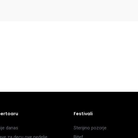
pertoaru
Festivali
je danas
Sterijino pozorje
ave za decu ove nedelje
Bitef