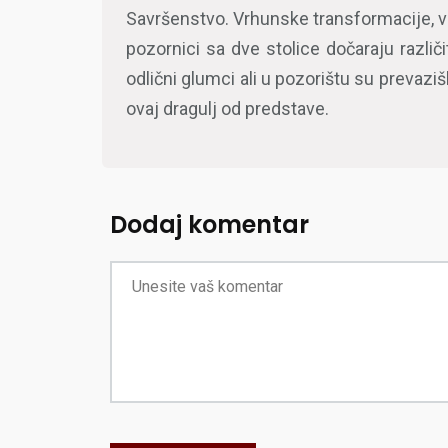
Savršenstvo. Vrhunske transformacije, v
pozornici sa dve stolice dočaraju razli
odlični glumci ali u pozorištu su prevaziš
ovaj dragulj od predstave.
Dodaj komentar