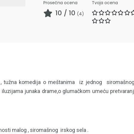
Prosečna ocena
Tvoja ocena
10
/ 10
(
4
)
užna komedija o meštanima iz jednog siromašnog ir
 iluzijama junaka drame,o glumačkom umeću pretvaranja 
nosti malog , siromašnog irskog sela .