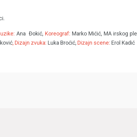
i.
muzike:
Ana Đokić,
Koreograf:
Marko Mićić, MA irskog pl
nković
, Dizajn zvuka:
Luka Broćić,
Dizajn scene:
Erol Kadić