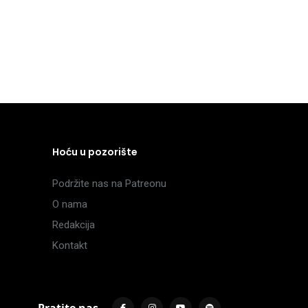
Hoću u pozorište
Podržite nas na Patreonu
O nama
Redakcija
Kontakt