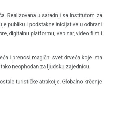
. Realizovana u saradnji sa Institutom za
je publiku i podstakne inicijative u odbrani
 digitalnu platformu, vebinar, video film i
rveća i prenosi magični svet drveća koje ima
 tako neophodan za ljudsku zajednicu.
stale turističke atrakcije. Globalno krčenje