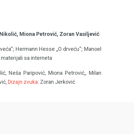
Nikolić, Miona Petrović, Zoran Vasiljević
drveća“; Hermann Hesse „O drveću“; Manoel
aterijali sa interneta
ić, Neša Paripović, Miona Petrović,, Milan
ić,
Dizajn zvuka:
Zoran Jerković