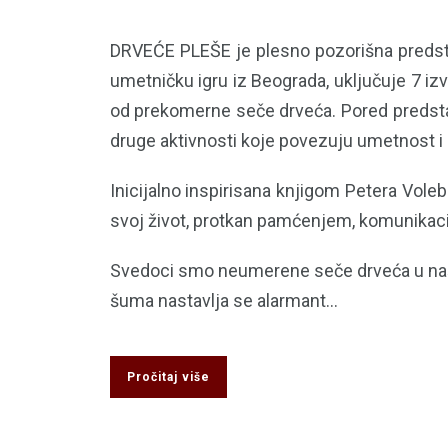
DRVEĆE PLEŠE je plesno pozorišna predsta
umetničku igru iz Beograda, uključuje 7 izv
od prekomerne seče drveća. Pored predstave
druge aktivnosti koje povezuju umetnost i 
Inicijalno inspirisana knjigom Petera Voleb
svoj život, protkan pamćenjem, komunikaci
Svedoci smo neumerene seče drveća u našem g
šuma nastavlja se alarmant...
Pročitaj više