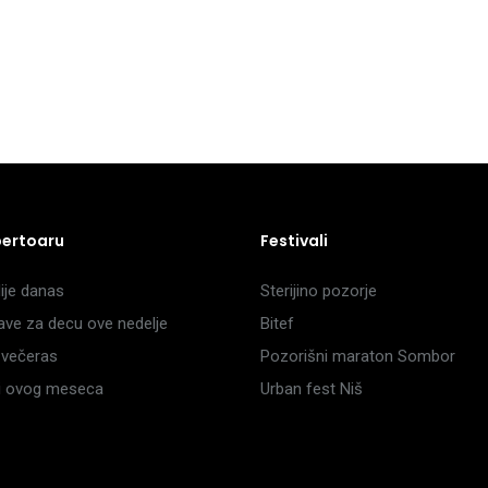
pertoaru
Festivali
je danas
Sterijino pozorje
ave za decu ove nedelje
Bitef
večeras
Pozorišni maraton Sombor
li ovog meseca
Urban fest Niš