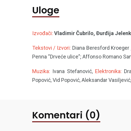
Uloge
Izvođači:
Vladimir Čubrilo, Đurđija Jelenk
Tekstovi / Izvori:
Diana Beresford Kroeger 
Penna “Drveće ulice”; Affonso Romano Sant’
Muzika:
Ivana Stefanović,
Elektronika:
Dra
Popović, Vid Popović, Aleksandar Vasiljević, 
Komentari (0)