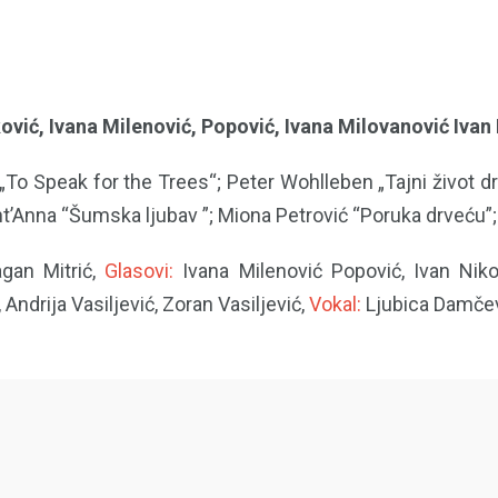
ović, Ivana Milenović, Popović, Ivana Milovanović Ivan 
„To Speak for the Trees“; Peter Wohlleben „Tajni život 
Anna “Šumska ljubav ”; Miona Petrović “Poruka drveću”; m
gan Mitrić,
Glasovi:
Ivana Milenović Popović, Ivan Nikol
Andrija Vasiljević, Zoran Vasiljević,
Vokal:
Ljubica Damčev