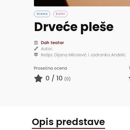
drama
balet
Drveće pleše
Dah teatar
Autor:
Režija:
Dijana Milošević i Jadranka Anđelić
Prosečna ocena
0
/ 10
(
0
)
Opis predstave