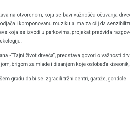
va na otvorenom, koja se bavi važnošću očuvanja drveća
odjača i komponovanu muziku a ima za cilj da senzibilizu
 koja se izvodi u parkovima, projekat predviđa razgovore,
ekologiju.
ana -“Tajni život drveća”, predstava govori o važnosti d
jom, brigom za mlade i disanjem koje oslobađa kiseonik,
radu da bi se izgradili tržni centri, garaže, gondole i o