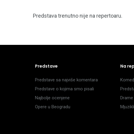
Predstava trenutno nije na repertoaru.
Predstave
Na re
Predstave sa najviše komentara
Komedi
Predstave o kojima smo pisali
Predst
Najbolje ocenjene
Drame 
Opere u Beogradu
Mjuzik