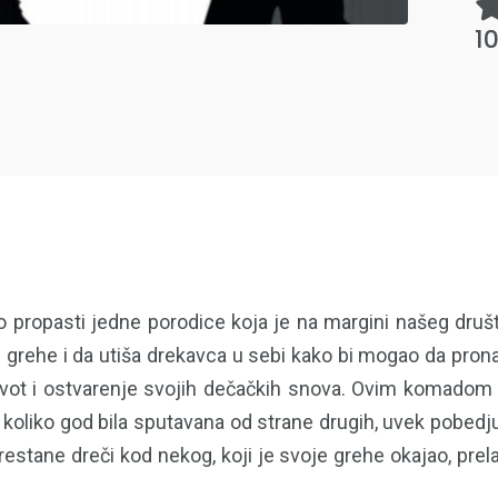
1
propasti jedne porodice koja je na margini našeg društva
grehe i da utiša drekavca u sebi kako bi mogao da pronad
n život i ostvarenje svojih dečačkih snova. Ovim komado
, koliko god bila sputavana od strane drugih, uvek pobedjuj
tane dreči kod nekog, koji je svoje grehe okajao, prela