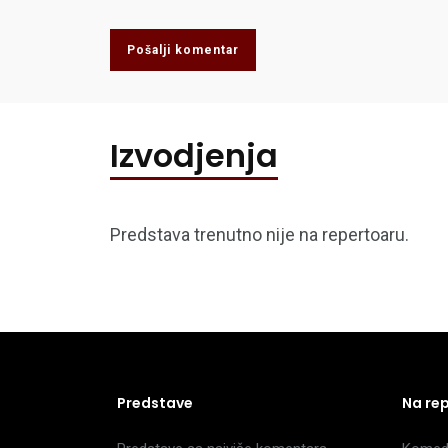
Pošalji komentar
Izvodjenja
Predstava trenutno nije na repertoaru.
Predstave
Na re