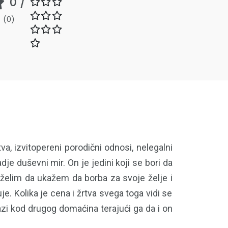
0
/
0
(
0
)
, izvitopereni porodični odnosi, nelegalni
je duševni mir. On je jedini koji se bori da
m želim da ukažem da borba za svoje želje i
e. Kolika je cena i žrtva svega toga vidi se
zi kod drugog domaćina terajući ga da i on