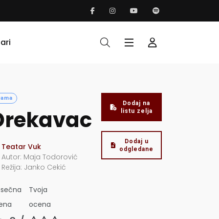
ari
rama
Dodaj na
Drekavac
listu zelja
Dodaj u
Teatar Vuk
odgledane
Autor:
Maja Todorović
Režija:
Janko Cekić
osečna
Tvoja
ena
ocena