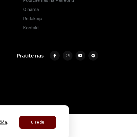
Podržite nas na Patreonu
O nama
Redakcija
Kontakt
Pratite nas
čića
.
U redu