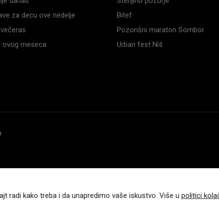
je danas
Sterijino pozorje
ave za decu ove nedelje
Bitef
večeras
Pozorišni maraton Sombor
li ovog meseca
Urban fest Niš
a
.
ajt radi kako treba i da unapredimo vaše iskustvo. Više u
politici kola