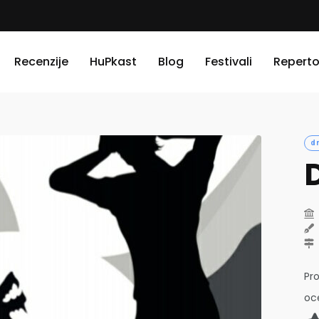
Recenzije
HuPkast
Blog
Festivali
Reperto
d
Pr
oc