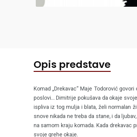
Opis predstave
Komad „Drekavac“ Maje Todorović govori o 
poslovi… Dimitrije pokušava da okaje svoje 
ispliva iz tog mulja i blata, želi normala
snove nikada ne treba da stane, i da ljubav
na samom kraju komada. Kada drekavac pres
svoje grehe okaje.