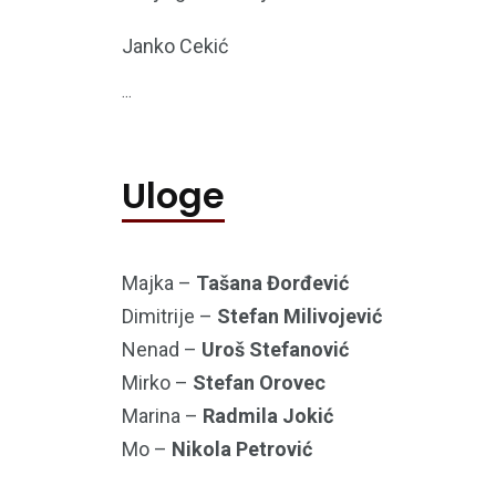
Janko Cekić
...
Uloge
Majka –
Tašana Đorđević
Dimitrije –
Stefan Milivojević
Nenad –
Uroš Stefanović
Mirko –
Stefan Orovec
Marina –
Radmila Jokić
Mo –
Nikola Petrović